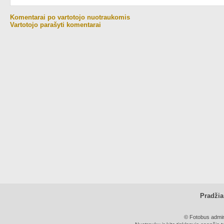
Komentarai po vartotojo nuotraukomis
Vartotojo parašyti komentarai
Pradžia
© Fotobus admini