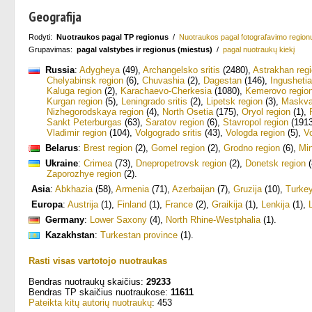
Geografija
Rodyti:
Nuotraukos pagal TP regionus
/
Nuotraukos pagal fotografavimo region
Grupavimas:
pagal valstybes ir regionus (miestus)
/
pagal nuotraukų kiekį
Russia
:
Adygheya
(49)
,
Archangelsko sritis
(2480)
,
Astrakhan reg
Chelyabinsk region
(6)
,
Chuvashia
(2)
,
Dagestan
(146)
,
Ingushetia
Kaluga region
(2)
,
Karachaevo-Cherkesia
(1080)
,
Kemerovo regio
Kurgan region
(5)
,
Leningrado sritis
(2)
,
Lipetsk region
(3)
,
Maskv
Nizhegorodskaya region
(4)
,
North Osetia
(175)
,
Oryol region
(1)
,
Sankt Peterburgas
(63)
,
Saratov region
(6)
,
Stavropol region
(1913
Vladimir region
(104)
,
Volgogrado sritis
(43)
,
Vologda region
(5)
,
V
Belarus
:
Brest region
(2)
,
Gomel region
(2)
,
Grodno region
(6)
,
Mi
Ukraine
:
Crimea
(73)
,
Dnepropetrovsk region
(2)
,
Donetsk region
(
Zaporozhye region
(2)
.
Asia
:
Abkhazia
(58)
,
Armenia
(71)
,
Azerbaijan
(7)
,
Gruzija
(10)
,
Turke
Europa
:
Austrija
(1)
,
Finland
(1)
,
France
(2)
,
Graikija
(1)
,
Lenkija
(1)
,
Germany
:
Lower Saxony
(4)
,
North Rhine-Westphalia
(1)
.
Kazakhstan
:
Turkestan province
(1)
.
Rasti visas vartotojo nuotraukas
Bendras nuotraukų skaičius:
29233
Bendras TP skaičius nuotraukose:
11611
Pateikta kitų autorių nuotraukų
: 453