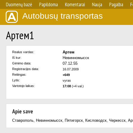
Duomenų bazė
Papildoma
Komentarai
Nauja
Pagalba
F
Autobusų transportas
Артем1
Артем
Realus vardas:
Невинномысск
Iš kur:
07.12.55
Gimimo data:
Registracijos data:
16.07.2009
Reitingas:
+649
Lytis:
vyras
Vartotojo laikas:
17:08
(+4 val.)
Apie save
Ставрополь, Невинномысск, Пятигорск, Кисловодск, Черкесск, Ар