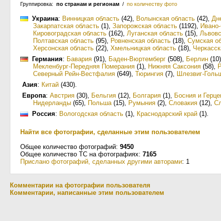
Группировка:
по странам и регионам
/
по количеству фото
Украина
:
Винницкая область
(42)
,
Волынская область
(42)
,
Дн
Закарпатская область
(1)
,
Запорожская область
(1192)
,
Ивано-
Кировоградская область
(162)
,
Луганская область
(15)
,
Львовс
Полтавская область
(95)
,
Ровненская область
(18)
,
Сумская о
Херсонская область
(22)
,
Хмельницкая область
(18)
,
Черкасск
Германия
:
Бавария
(91)
,
Баден-Вюртемберг
(508)
,
Берлин
(10)
Мекленбург-Передняя Померания
(1)
,
Нижняя Саксония
(58)
,
Северный Рейн-Вестфалия
(649)
,
Тюрингия
(7)
,
Шлезвиг-Голь
Азия
:
Китай
(430)
.
Европа
:
Австрия
(30)
,
Бельгия
(12)
,
Болгария
(1)
,
Босния и Герце
Нидерланды
(65)
,
Польша
(15)
,
Румыния
(2)
,
Словакия
(12)
,
С
Россия
:
Вологодская область
(1)
,
Краснодарский край
(1)
.
Найти все фотографии, сделанные этим пользователем
Общее количество фотографий:
9450
Общее количество ТС на фотографиях:
7165
Прислано фотографий, сделанных другими авторами
: 1
Комментарии на фотографии пользователя
Комментарии, написанные этим пользователем