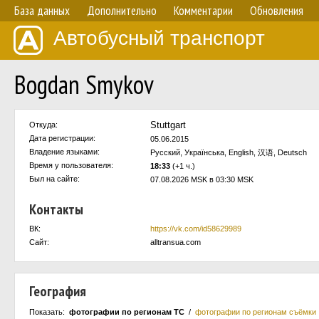
База данных
Дополнительно
Комментарии
Обновления
Автобусный транспорт
Bogdan Smykov
Stuttgart
Откуда:
Дата регистрации:
05.06.2015
Владение языками:
Русский, Українська, English, 汉语, Deutsch
Время у пользователя:
18:33
(+1 ч.)
Был на сайте:
07.08.2026 MSK в 03:30 MSK
Контакты
ВК:
https://vk.com/id58629989
Сайт:
alltransua.com
География
Показать:
фотографии по регионам ТС
/
фотографии по регионам съёмки