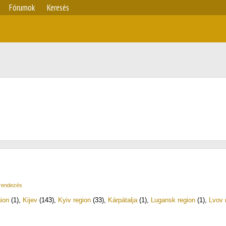
Fórumok
Keresés
 rendezés
ion
(1)
,
Kijev
(143)
,
Kyiv region
(33)
,
Kárpátalja
(1)
,
Lugansk region
(1)
,
Lvov 