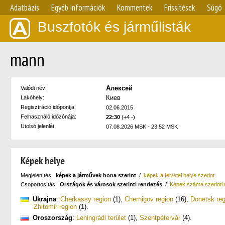
Adatbázis
Egyéb információk
Kommentek
Frissítések
Súgó
Buszfotók és járműlisták
mann
Алексей
Valódi név:
Киев
Lakóhely:
Regisztráció időpontja:
02.06.2015
Felhasználó időzónája:
22:30
(+4 -)
Utolsó jelenlét:
07.08.2026 MSK - 23:52 MSK
Képek helye
Megjelenítés:
képek a járművek hona szerint
/
képek a felvétel helye szerint
Csoportosítás:
Országok és városok szerinti rendezés
/
Képek száma szerinti
Ukrajna
:
Cherkassy region
(1)
,
Chernigov region
(16)
,
Donetsk reg
Zhitomir region
(1)
.
Oroszország
:
Leningrádi terület
(1)
,
Szentpétervár
(4)
.