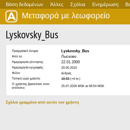
Βάση δεδομένων
Άλλες
Σχόλια
Ενημέρωση
Β
Μεταφορά με λεωφορείο
Lyskovsky_Bus
Lyskovsky_Bus
Πραγματικό όνομα:
Лысково
Από το:
22.01.2000
Ημερομηνία γέννησης:
Ημερομηνία εγγραφής:
29.05.2015
Φύλο:
άνδρας
Τοπική ώρα χρήστη:
10:03
(+4 hr.)
Ο χρήστης βρισκόταν στον
25.07.2026 MSK at 08:54 MSK
ιστότοπο:
Σχόλια γραμμένα από αυτόν τον χρήστη