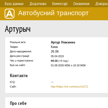
База данных
Додатково
Коментарі
Оновлення
Довідка
Автобусний транспорт
Артурыч
Артур Уласенко
Реальне ім'я:
Киев
Звідки:
26.06
Дата народження:
Дата реєстрації:
05.04.2015
Час у користувача:
04:16
(+4 год.)
Був на сайті:
01.08.2026 MSK о 16:18 MSK
Контакти
ICQ:
---
Сайт:
http://https://vk.com/turych1272
Про себе