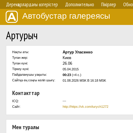
Дерекқорлардағы өзгерістер
Дополнительно
Пікірлер
Обно
Автобустар галереясы
Артурыч
Артур Уласенко
Нақты аты:
Киев
Туған жер:
26.06
Туған күні:
Тіркеу күні:
05.04.2015
Пайдаланушы уақыты:
00:23
(+4 с.)
Сайтқа ең соңғы келіп шығү:
01.08.2026 MSK В 16:18 MSK
Контакттар
ICQ:
---
Сайт:
http://https://vk.com/turych1272
Мен туралы