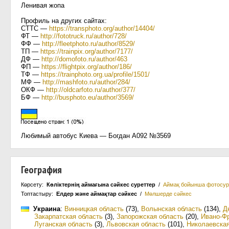
Ленивая жопа
Профиль на других сайтах:
СТТС —
https://transphoto.org/author/14404/
ФТ —
http://fototruck.ru/author/728/
ФФ —
http://fleetphoto.ru/author/8529/
ТП —
https://trainpix.org/author/7177/
ДФ —
http://domofoto.ru/author/463
ФП —
https://flightpix.org/author/186/
ТФ —
https://trainphoto.org.ua/profile/1501/
МФ —
http://mashfoto.ru/author/284/
ОКФ —
http://oldcarfoto.ru/author/377/
БФ —
http://busphoto.eu/author/3569/
Любимый автобус Киева — Богдан А092 №3569
География
Көрсету:
Көліктернің аймағына сәйкес суреттер
/
Аймақ бойынша фотосур
Топтастыру:
Елдер және аймақтар сәйкес
/
Мөлшерде сәйкес
Украина
:
Винницкая область
(73)
,
Волынская область
(134)
,
Д
Закарпатская область
(3)
,
Запорожская область
(20)
,
Ивано-Фр
Луганская область
(3)
,
Львовская область
(101)
,
Николаевская