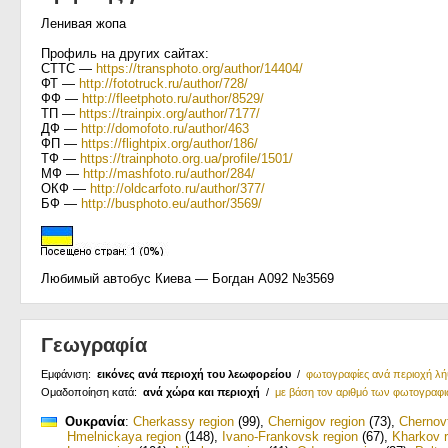
Ленивая жопа
Профиль на других сайтах:
СТТС —
https://transphoto.org/author/14404/
ФТ —
http://fototruck.ru/author/728/
ФФ —
http://fleetphoto.ru/author/8529/
ТП —
https://trainpix.org/author/7177/
ДФ —
http://domofoto.ru/author/463
ФП —
https://flightpix.org/author/186/
ТФ —
https://trainphoto.org.ua/profile/1501/
МФ —
http://mashfoto.ru/author/284/
ОКФ —
http://oldcarfoto.ru/author/377/
БФ —
http://busphoto.eu/author/3569/
Любимый автобус Киева — Богдан А092 №3569
Γεωγραφία
Εμφάνιση:
εικόνες ανά περιοχή του λεωφορείου
/
φωτογραφίες ανά περιοχή λ
Ομαδοποίηση κατά:
ανά χώρα και περιοχή
/
με βάση τον αριθμό των φωτογραφ
Ουκρανία
:
Cherkassy region
(99)
,
Chernigov region
(73)
,
Chernov
Hmelnickaya region
(148)
,
Ivano-Frankovsk region
(67)
,
Kharkov r