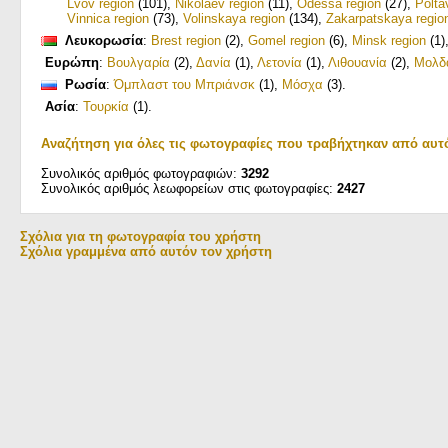
Lvov region
(101)
,
Nikolaev region
(11)
,
Odessa region
(27)
,
Polta
Vinnica region
(73)
,
Volinskaya region
(134)
,
Zakarpatskaya regio
Λευκορωσία
:
Brest region
(2)
,
Gomel region
(6)
,
Minsk region
(1)
Ευρώπη
:
Βουλγαρία
(2)
,
Δανία
(1)
,
Λετονία
(1)
,
Λιθουανία
(2)
,
Μολδ
Ρωσία
:
Όμπλαστ του Μπριάνσκ
(1)
,
Μόσχα
(3)
.
Ασία
:
Τουρκία
(1)
.
Αναζήτηση για όλες τις φωτογραφίες που τραβήχτηκαν από αυτ
Συνολικός αριθμός φωτογραφιών:
3292
Συνολικός αριθμός λεωφορείων στις φωτογραφίες:
2427
Σχόλια για τη φωτογραφία του χρήστη
Σχόλια γραμμένα από αυτόν τον χρήστη