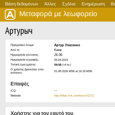
Βάση δεδομένων
Άλλες
Σχόλια
Ενημέρωση
Β
Μεταφορά με λεωφορείο
Артурыч
Артур Уласенко
Πραγματικό όνομα:
Киев
Από το:
26.06
Ημερομηνία γέννησης:
Ημερομηνία εγγραφής:
05.04.2015
Τοπική ώρα χρήστη:
09:58
(+4 hr.)
Ο χρήστης βρισκόταν στον
01.08.2026 MSK at 16:18 MSK
ιστότοπο:
Επαφές
ICQ:
---
Website:
http://https://vk.com/turych1272
Χρήστης για τον εαυτό του