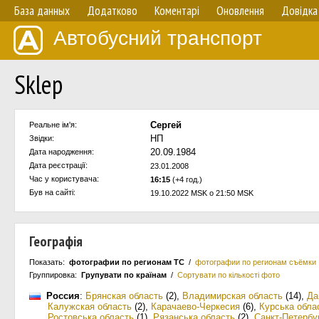
База данных
Додатково
Коментарі
Оновлення
Довідка
Автобусний транспорт
Sklep
Сергей
Реальне ім'я:
НП
Звідки:
20.09.1984
Дата народження:
Дата реєстрації:
23.01.2008
Час у користувача:
16:15
(+4 год.)
Був на сайті:
19.10.2022 MSK о 21:50 MSK
Географія
Показать:
фотографии по регионам ТС
/
фотографии по регионам съёмки
Группировка:
Групувати по країнам
/
Сортувати по кількості фото
Россия
:
Брянская область
(2)
,
Владимирская область
(14)
,
Да
Калужская область
(2)
,
Карачаево-Черкесия
(6)
,
Курська обла
Ростовська область
(1)
,
Рязанська область
(2)
,
Санкт-Петербу