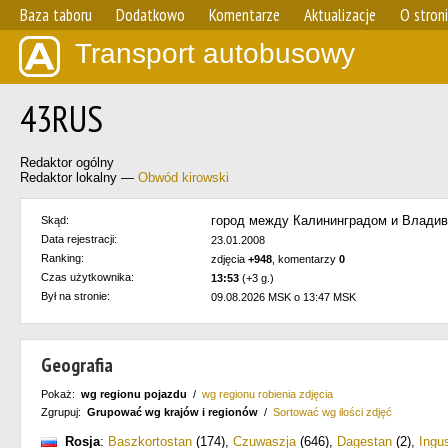
Baza taboru
Dodatkowo
Komentarze
Aktualizacje
O stron
Transport autobusowy
43RUS
Redaktor ogólny
Redaktor lokalny —
Obwód kirowski
город между Калининградом и Влади
Skąd:
Data rejestracji:
23.01.2008
Ranking:
zdjęcia
+948
, komentarzy
0
Czas użytkownika:
13:53
(+3 g.)
Był na stronie:
09.08.2026 MSK o 13:47 MSK
Geografia
Pokaż:
wg regionu pojazdu
/
wg regionu robienia zdjęcia
Zgrupuj:
Grupować wg krajów i regionów
/
Sortować wg ilości zdjęć
Rosja
:
Baszkortostan
(174)
,
Czuwaszja
(646)
,
Dagestan
(2)
,
Ingu