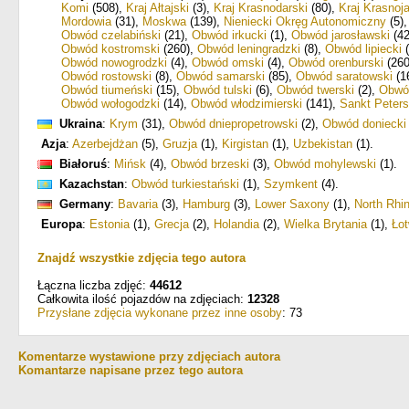
Komi
(508)
,
Kraj Ałtajski
(3)
,
Kraj Krasnodarski
(80)
,
Kraj Krasnoja
Mordowia
(31)
,
Moskwa
(139)
,
Nieniecki Okręg Autonomiczny
(5)
Obwód czelabiński
(21)
,
Obwód irkucki
(1)
,
Obwód jarosławski
(42
Obwód kostromski
(260)
,
Obwód leningradzki
(8)
,
Obwód lipiecki
(
Obwód nowogrodzki
(4)
,
Obwód omski
(4)
,
Obwód orenburski
(260
Obwód rostowski
(8)
,
Obwód samarski
(85)
,
Obwód saratowski
(1
Obwód tiumeński
(15)
,
Obwód tulski
(6)
,
Obwód twerski
(2)
,
Obwód
Obwód wołogodzki
(14)
,
Obwód włodzimierski
(141)
,
Sankt Peters
Ukraina
:
Krym
(31)
,
Obwód dniepropetrowski
(2)
,
Obwód doniecki
Azja
:
Azerbejdżan
(5)
,
Gruzja
(1)
,
Kirgistan
(1)
,
Uzbekistan
(1)
.
Białoruś
:
Mińsk
(4)
,
Obwód brzeski
(3)
,
Obwód mohylewski
(1)
.
Kazachstan
:
Obwód turkiestański
(1)
,
Szymkent
(4)
.
Germany
:
Bavaria
(3)
,
Hamburg
(3)
,
Lower Saxony
(1)
,
North Rhi
Europa
:
Estonia
(1)
,
Grecja
(2)
,
Holandia
(2)
,
Wielka Brytania
(1)
,
Ło
Znajdź wszystkie zdjęcia tego autora
Łączna liczba zdjęć:
44612
Całkowita ilość pojazdów na zdjęciach:
12328
Przysłane zdjęcia wykonane przez inne osoby
: 73
Komentarze wystawione przy zdjęciach autora
Komantarze napisane przez tego autora