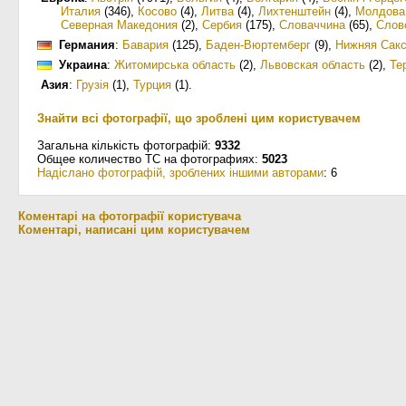
Италия
(346)
,
Косово
(4)
,
Литва
(4)
,
Лихтенштейн
(4)
,
Молдова
Северная Македония
(2)
,
Сербия
(175)
,
Словаччина
(65)
,
Слов
Германия
:
Бавария
(125)
,
Баден-Вюртемберг
(9)
,
Нижняя Сак
Украина
:
Житомирська область
(2)
,
Львовская область
(2)
,
Те
Азия
:
Грузія
(1)
,
Турция
(1)
.
Знайти всі фотографії, що зроблені цим користувачем
Загальна кількість фотографій:
9332
Общее количество ТС на фотографиях:
5023
Надіслано фотографій, зроблених іншими авторами
: 6
Коментарі на фотографії користувача
Коментарі, написані цим користувачем