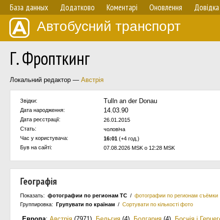
База данных
Додатково
Коментарі
Оновлення
Довідка
Автобусний транспорт
Г. Фропткинг
Локальний редактор —
Австрія
Tulln an der Donau
Звідки:
14.03.90
Дата народження:
Дата реєстрації:
26.01.2015
Стать:
чоловіча
Час у користувача:
16:01
(+4 год.)
Був на сайті:
07.08.2026 MSK о 12:28 MSK
Географія
Показать:
фотографии по регионам ТС
/
фотографии по регионам съёмки
Группировка:
Групувати по країнам
/
Сортувати по кількості фото
Европа
:
Австрія
(7971)
,
Бельгия
(4)
,
Болгария
(4)
,
Боснія і Герце