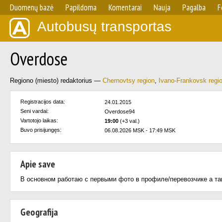
Duomenų bazė
Papildoma
Komentarai
Nauja
Pagalba
F
Autobusų transportas
Overdose
Regiono (miesto) redaktorius —
Chernovtsy region
,
Ivano-Frankovsk regi
Registracijos data:
24.01.2015
Seni vardai:
Overdose94
Vartotojo laikas:
19:00
(+3 val.)
Buvo prisijungęs:
06.08.2026 MSK - 17:49 MSK
Apie save
В основном работаю с первыми фото в профиле/перевозчике а та
Geografija