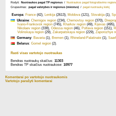
Rodyti:
Nuotraukos pagal TP regionus
/
Nuotraukos pagal fotografavimo region
Grupavimas:
pagal valstybes ir regionus (miestus)
/
pagal nuotraukų kiekį
Europa
:
France
(42)
,
Lenkija
(2613)
,
Moldova
(121)
,
Slovakija
(1)
,
Sp
Ukraine
:
Chernigov region
(234)
,
Chernovtsy region
(370)
,
Dneprop
Ivano-Frankovsk region
(745)
,
Kharkov region
(49)
,
Kijevas
(495)
Nikolaev region
(338)
,
Odessa region
(46)
,
Poltava region
(151)
,
R
Volinskaya region
(29)
,
Zakarpatskaya region
(229)
,
Zaporozhye r
Germany
:
Bavaria
(1)
,
Bremen
(1)
,
Rhineland-Palatinate
(1)
,
Saar
Belarus
:
Gomel region
(2)
.
Rasti visas vartotojo nuotraukas
Bendras nuotraukų skaičius:
11303
Bendras TP skaičius nuotraukose:
10977
Komentarai po vartotojo nuotraukomis
Vartotojo parašyti komentarai