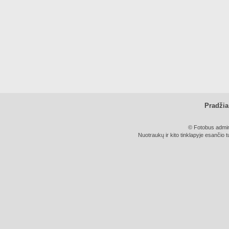
Pradžia
© Fotobus admini
Nuotraukų ir kito tinklapyje esančio t