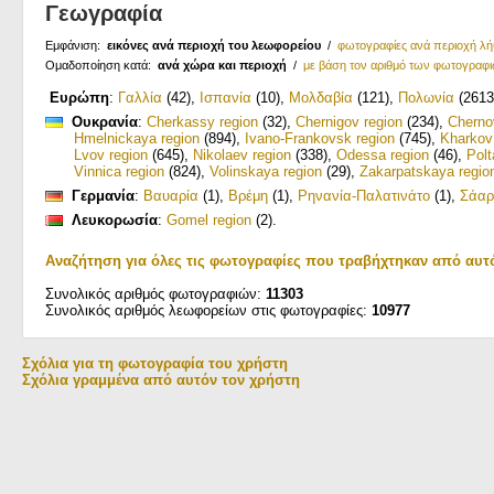
Γεωγραφία
Εμφάνιση:
εικόνες ανά περιοχή του λεωφορείου
/
φωτογραφίες ανά περιοχή λ
Ομαδοποίηση κατά:
ανά χώρα και περιοχή
/
με βάση τον αριθμό των φωτογραφ
Ευρώπη
:
Γαλλία
(42)
,
Ισπανία
(10)
,
Μολδαβία
(121)
,
Πολωνία
(2613
Ουκρανία
:
Cherkassy region
(32)
,
Chernigov region
(234)
,
Cherno
Hmelnickaya region
(894)
,
Ivano-Frankovsk region
(745)
,
Kharkov
Lvov region
(645)
,
Nikolaev region
(338)
,
Odessa region
(46)
,
Polt
Vinnica region
(824)
,
Volinskaya region
(29)
,
Zakarpatskaya regio
Γερμανία
:
Βαυαρία
(1)
,
Βρέμη
(1)
,
Ρηνανία-Παλατινάτο
(1)
,
Σάαρ
Λευκορωσία
:
Gomel region
(2)
.
Αναζήτηση για όλες τις φωτογραφίες που τραβήχτηκαν από αυτ
Συνολικός αριθμός φωτογραφιών:
11303
Συνολικός αριθμός λεωφορείων στις φωτογραφίες:
10977
Σχόλια για τη φωτογραφία του χρήστη
Σχόλια γραμμένα από αυτόν τον χρήστη