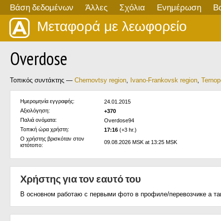
Βάση δεδομένων
Άλλες
Σχόλια
Ενημέρωση
Β
Μεταφορά με λεωφορείο
Overdose
Τοπικός συντάκτης —
Chernovtsy region
,
Ivano-Frankovsk region
,
Ternop
Ημερομηνία εγγραφής:
24.01.2015
Αξιολόγηση:
+370
Παλιά ονόματα:
Overdose94
Τοπική ώρα χρήστη:
17:16
(+3 hr.)
Ο χρήστης βρισκόταν στον
09.08.2026 MSK at 13:25 MSK
ιστότοπο:
Χρήστης για τον εαυτό του
В основном работаю с первыми фото в профиле/перевозчике а та