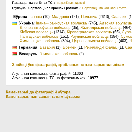
Паказаць:
па рэгіёнах ТС
/
па рэгіёнах здымкі
Групоўка:
Сартаваць па краiнах i рэгінах
/
Сартаваць па колькасцi фота
Еўропа
:
Іспанія
(10)
,
Малдавія
(121)
,
Польшча
(2613)
,
Славакія
(1
Украіна
:
Івана-Франкоўская вобласць
(745)
,
Адэская вобласць
Днепрапятроўская вобласць
(35)
,
Жытомірская вобласць
(464)
Кіеўская вобласць
(1314)
,
Кіраваградская вобласць
(65)
,
Луган
Палтаўская вобласць
(151)
,
Роўненская вобласць
(394)
,
Сумск
Хмяльніцкая вобласць
(894)
,
Цярнопальская вобласць
(403)
,
Ч
Германия
:
Бавария
(1)
,
Бремен
(1)
,
Рейнланд-Пфальц
(1)
,
Саа
Беларусь
:
Гомельская вобласць
(2)
.
Знайсці ўсе фатаграфіі, зробленыя гэтым карыстальнікам
Агульная колькасць фатаграфій:
11303
Агульная колькасць ТС на фотаздымках:
10977
Каментарыі да фатаграфій аўтара
Каментарыі, напісаныя гэтым аўтарам