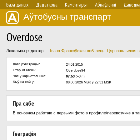
База даных
Дадаткова
Каментарыі
Абнаўленнi
Даведк
Аўтобусны транспарт
Overdose
Лакальны рэдактар —
Івана-Франкоўская вобласць
,
Цярнопальская в
Дата рэгістрацыі:
24.01.2015
Старыя імёны:
Overdose94
Час у карыстальнiка:
07:53
(+3 г.)
Быў на сайце:
08.08.2026 MSK у 22:31 MSK
Пра сябе
В основном работаю с первыми фото в профиле/перевозчике а та
Геаграфія