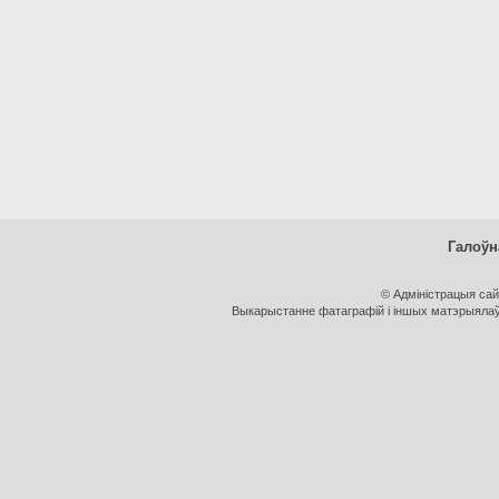
Галоўн
© Адміністрацыя са
Выкарыстанне фатаграфій і іншых матэрыялаў, 