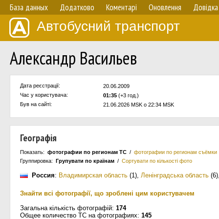
База данных
Додатково
Коментарі
Оновлення
Довідка
Автобусний транспорт
Александр Васильев
Дата реєстрації:
20.06.2009
Час у користувача:
01:35
(+3 год.)
Був на сайті:
21.06.2026 MSK о 22:34 MSK
Географія
Показать:
фотографии по регионам ТС
/
фотографии по регионам съёмки
Группировка:
Групувати по країнам
/
Сортувати по кількості фото
Россия
:
Владимирская область
(1)
,
Ленінградська область
(6)
Знайти всі фотографії, що зроблені цим користувачем
Загальна кількість фотографій:
174
Общее количество ТС на фотографиях:
145