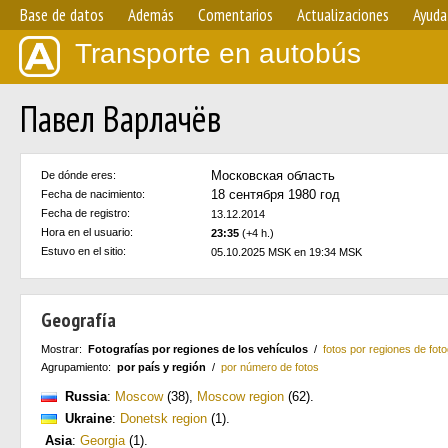
Base de datos
Además
Comentarios
Actualizaciones
Ayuda
Transporte en autobús
Павел Варлачёв
Московская область
De dónde eres:
18 сентября 1980 год
Fecha de nacimiento:
Fecha de registro:
13.12.2014
Hora en el usuario:
23:35
(+4 h.)
Estuvo en el sitio:
05.10.2025 MSK en 19:34 MSK
Geografía
Mostrar:
Fotografías por regiones de los vehículos
/
fotos por regiones de foto
Agrupamiento:
por país y región
/
por número de fotos
Russia
:
Moscow
(38)
,
Moscow region
(62)
.
Ukraine
:
Donetsk region
(1)
.
Asia
:
Georgia
(1)
.