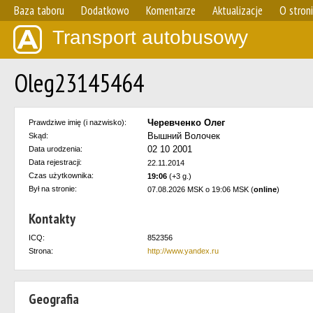
Baza taboru
Dodatkowo
Komentarze
Aktualizacje
O stron
Transport autobusowy
Oleg23145464
Черевченко Олег
Prawdziwe imię (i nazwisko):
Вышний Волочек
Skąd:
02 10 2001
Data urodzenia:
Data rejestracji:
22.11.2014
Czas użytkownika:
19:06
(+3 g.)
Był na stronie:
07.08.2026 MSK o 19:06 MSK (
online
)
Kontakty
ICQ:
852356
Strona:
http://www.yandex.ru
Geografia