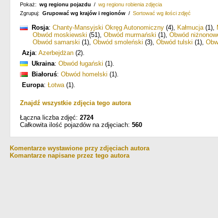
Pokaż:
wg regionu pojazdu
/
wg regionu robienia zdjęcia
Zgrupuj:
Grupować wg krajów i regionów
/
Sortować wg ilości zdjęć
Rosja
:
Chanty-Mansyjski Okręg Autonomiczny
(4)
,
Kałmucja
(1)
,
Obwód moskiewski
(51)
,
Obwód murmański
(1)
,
Obwód niżnonow
Obwód samarski
(1)
,
Obwód smoleński
(3)
,
Obwód tulski
(1)
,
Obw
Azja
:
Azerbejdżan
(2)
.
Ukraina
:
Obwód ługański
(1)
.
Białoruś
:
Obwód homelski
(1)
.
Europa
:
Łotwa
(1)
.
Znajdź wszystkie zdjęcia tego autora
Łączna liczba zdjęć:
2724
Całkowita ilość pojazdów na zdjęciach:
560
Komentarze wystawione przy zdjęciach autora
Komantarze napisane przez tego autora