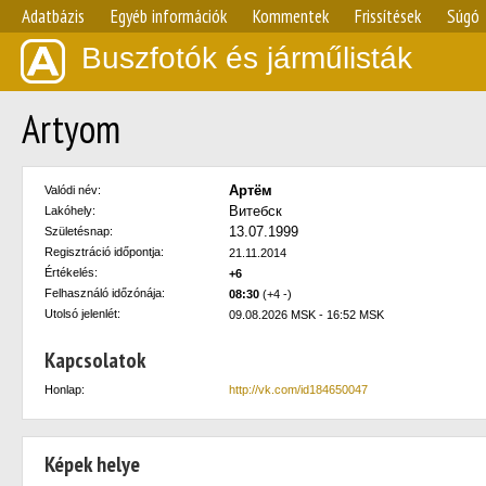
Adatbázis
Egyéb információk
Kommentek
Frissítések
Súgó
Buszfotók és járműlisták
Artyom
Артём
Valódi név:
Витебск
Lakóhely:
13.07.1999
Születésnap:
Regisztráció időpontja:
21.11.2014
Értékelés:
+6
Felhasználó időzónája:
08:30
(+4 -)
Utolsó jelenlét:
09.08.2026 MSK - 16:52 MSK
Kapcsolatok
Honlap:
http://vk.com/id184650047
Képek helye