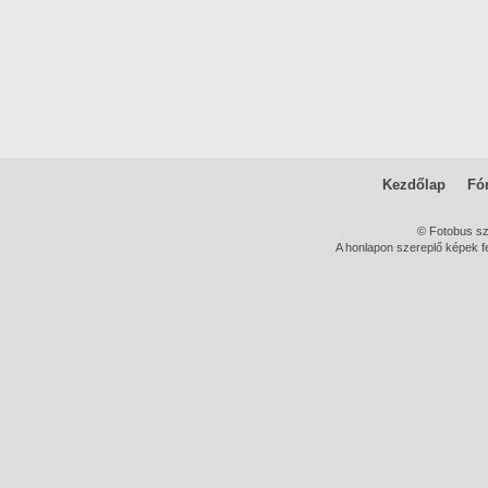
Kezdőlap
Fó
© Fotobus s
A honlapon szereplő képek fe