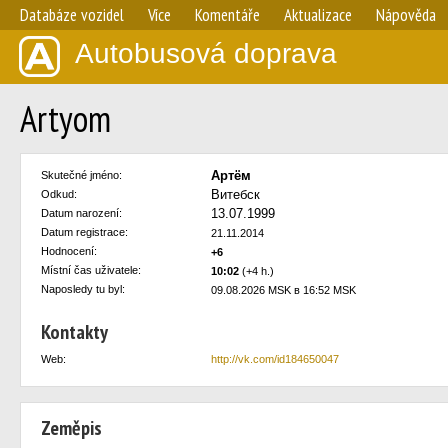
Databáze vozidel
Více
Komentáře
Aktualizace
Nápověda
Autobusová doprava
Artyom
Артём
Skutečné jméno:
Витебск
Odkud:
13.07.1999
Datum narození:
Datum registrace:
21.11.2014
Hodnocení:
+6
Místní čas uživatele:
10:02
(+4 h.)
Naposledy tu byl:
09.08.2026 MSK в 16:52 MSK
Kontakty
Web:
http://vk.com/id184650047
Zeměpis