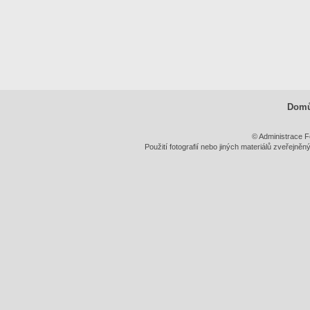
Dom
© Administrace F
Použití fotografií nebo jiných materiálů zveřejně