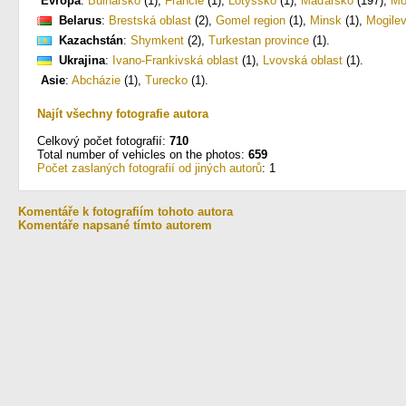
Evropa
:
Bulharsko
(1)
,
Francie
(1)
,
Lotyšsko
(1)
,
Maďarsko
(197)
,
Mo
Belarus
:
Brestská oblast
(2)
,
Gomel region
(1)
,
Minsk
(1)
,
Mogilev
Kazachstán
:
Shymkent
(2)
,
Turkestan province
(1)
.
Ukrajina
:
Ivano-Frankivská oblast
(1)
,
Lvovská oblast
(1)
.
Asie
:
Abcházie
(1)
,
Turecko
(1)
.
Najít všechny fotografie autora
Celkový počet fotografií:
710
Total number of vehicles on the photos:
659
Počet zaslaných fotografií od jiných autorů
: 1
Komentáře k fotografiím tohoto autora
Komentáře napsané tímto autorem