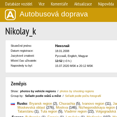
Databáze vozidel
Více
Komentáře
Aktualizace
Nápověda
Autobusová doprava
Nikolay_k
Николай
Skutečné jméno:
Datum registrace:
18.01.2008
Jazykové znalosti:
Русский, English, Magyar
Místní čas uživatele:
12:52
(+3 h.)
Naposledy tu byl:
15.07.2020 MSK в 20:12 MSK
Zeměpis
Show:
photos by vehicle regions
/
photos by shooting regions
Group by:
Seřadit podle států a měst
/
Seřadit podle počtu fotografií
Rusko
:
Bryansk region
(2)
,
Chuvashia
(5)
,
Ivanovo region
(11)
,
Ja
Moskevská oblast
(276)
,
Moskva
(146)
,
Nizhegorodskaya region
(
Tatarstánu
(1)
,
Tula region
(5)
,
Vladimir region
(22)
,
Volgogradská 