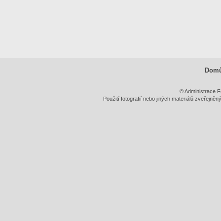
Dom
© Administrace F
Použití fotografií nebo jiných materiálů zveřejně