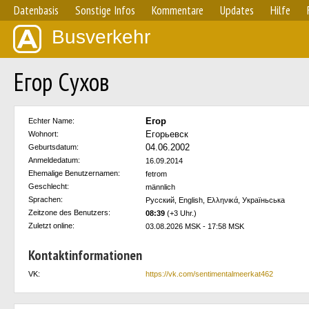
Datenbasis
Sonstige Infos
Kommentare
Updates
Hilfe
Busverkehr
Егор Сухов
Eгор
Echter Name:
Егорьевск
Wohnort:
04.06.2002
Geburtsdatum:
Anmeldedatum:
16.09.2014
Ehemalige Benutzernamen:
fetrom
Geschlecht:
männlich
Sprachen:
Русский, English, Ελληνικά, Україньська
Zeitzone des Benutzers:
08:39
(+3 Uhr.)
Zuletzt online:
03.08.2026 MSK - 17:58 MSK
Kontaktinformationen
VK:
https://vk.com/sentimentalmeerkat462