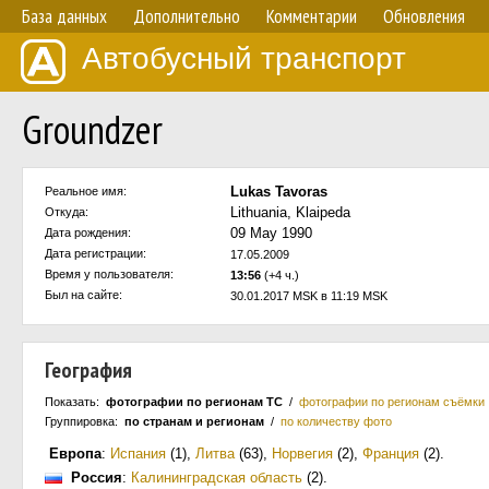
База данных
Дополнительно
Комментарии
Обновления
Автобусный транспорт
Groundzer
Lukas Tavoras
Реальное имя:
Lithuania, Klaipeda
Откуда:
09 May 1990
Дата рождения:
Дата регистрации:
17.05.2009
Время у пользователя:
13:56
(+4 ч.)
Был на сайте:
30.01.2017 MSK в 11:19 MSK
География
Показать:
фотографии по регионам ТС
/
фотографии по регионам съёмки
Группировка:
по странам и регионам
/
по количеству фото
Европа
:
Испания
(1)
,
Литва
(63)
,
Норвегия
(2)
,
Франция
(2)
.
Россия
:
Калининградская область
(2)
.