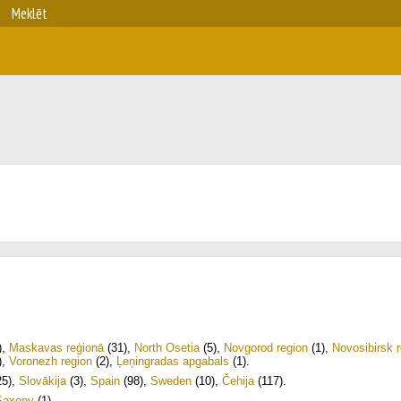
Meklēt
)
,
Maskavas reģionā
(31)
,
North Osetia
(5)
,
Novgorod region
(1)
,
Novosibirsk 
)
,
Voronezh region
(2)
,
Ļeņingradas apgabals
(1)
.
5)
,
Slovākija
(3)
,
Spain
(98)
,
Sweden
(10)
,
Čehija
(117)
.
Saxony
(1)
.