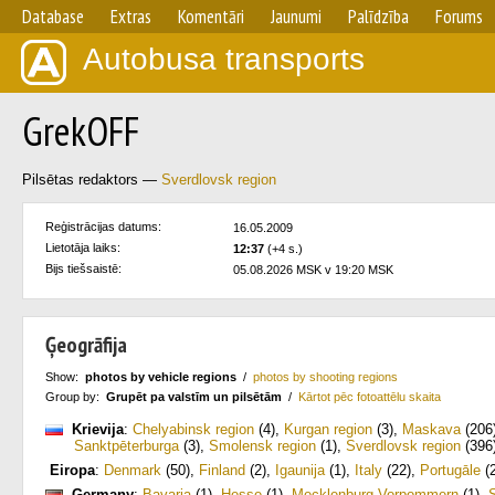
Database
Extras
Komentāri
Jaunumi
Palīdzība
Forums
Autobusa transports
GrekOFF
Pilsētas redaktors —
Sverdlovsk region
Reģistrācijas datums:
16.05.2009
Lietotāja laiks:
12:37
(+4 s.)
Bijs tiešsaistē:
05.08.2026 MSK v 19:20 MSK
Ģeogrāfija
Show:
photos by vehicle regions
/
photos by shooting regions
Group by:
Grupēt pa valstīm un pilsētām
/
Kārtot pēc fotoattēlu skaita
Krievija
:
Chelyabinsk region
(4)
,
Kurgan region
(3)
,
Maskava
(206
Sanktpēterburga
(3)
,
Smolensk region
(1)
,
Sverdlovsk region
(396
Eiropa
:
Denmark
(50)
,
Finland
(2)
,
Igaunija
(1)
,
Italy
(22)
,
Portugāle
(2
Germany
:
Bavaria
(1)
,
Hesse
(1)
,
Mecklenburg-Vorpommern
(1)
,