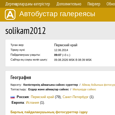
Дерекқорлардағы өзгерістер
Дополнительно
Пікірлер
Обно
Автобустар галереясы
solikam2012
Пермский край
Туған жер:
Тіркеу күні:
12.06.2014
Пайдаланушы уақыты:
09:07
(+3 с.)
Сайтқа ең соңғы келіп шығү:
09.08.2026 MSK В 08:39 MSK
География
Көрсету:
Көліктернің аймағына сәйкес суреттер
/
Аймақ бойынша фотосур
Топтастыру:
Елдер және аймақтар сәйкес
/
Мөлшерде сәйкес
Россия
:
Пермский край
(79)
,
Санкт-Петербург
(1)
.
Европа
:
Испания
(1)
.
Барлық пайдаланушының фотосуреттер іздеу