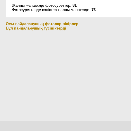
Жалпы мөлшерде фотосуреттер:
81
Фотосуреттерде көліктер жалпы мөлшерде:
76
Осы пайдаланушың фотолар пікірлер
Бұл пайдаланушың түсініктерді