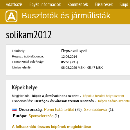
Adatbázis
Egyéb információk
Kommentek
Frissítések
Súgó
Buszfotók és járműlisták
solikam2012
Пермский край
Lakóhely:
Regisztráció időpontja:
12.06.2014
Felhasználó időzónája:
05:59
(+3 -)
Utolsó jelenlét:
08.08.2026 MSK - 05:47 MSK
Képek helye
Megjelenítés:
képek a járművek hona szerint
/
képek a felvétel helye szerint
Csoportosítás:
Országok és városok szerinti rendezés
/
Képek száma szerinti
Oroszország
:
Permi határterület
(79)
,
Szentpétervár
(1)
.
Európa
:
Spanyolország
(1)
.
A felhasználó összes képének megtekintése