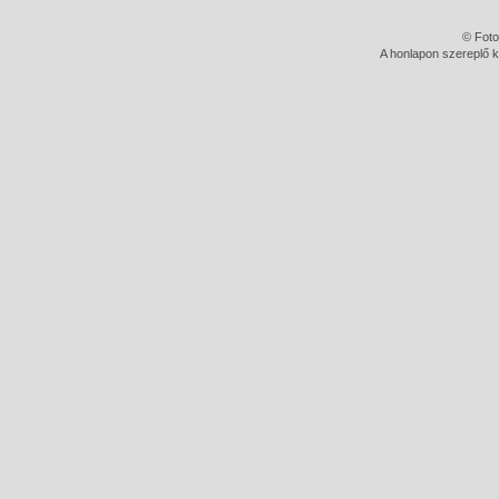
© Foto
A honlapon szereplő k