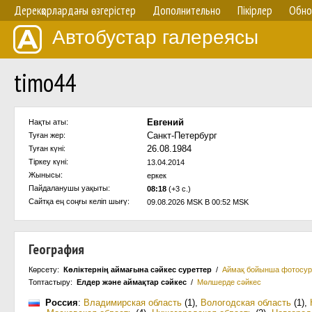
Дерекқорлардағы өзгерістер
Дополнительно
Пікірлер
Обно
Автобустар галереясы
timo44
Евгений
Нақты аты:
Санкт-Петербург
Туған жер:
26.08.1984
Туған күні:
Тіркеу күні:
13.04.2014
Жынысы:
еркек
Пайдаланушы уақыты:
08:18
(+3 с.)
Сайтқа ең соңғы келіп шығү:
09.08.2026 MSK В 00:52 MSK
География
Көрсету:
Көліктернің аймағына сәйкес суреттер
/
Аймақ бойынша фотосур
Топтастыру:
Елдер және аймақтар сәйкес
/
Мөлшерде сәйкес
Россия
:
Владимирская область
(1)
,
Вологодская область
(1)
,