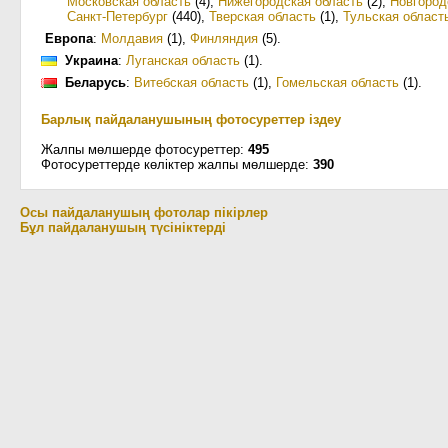
Московская область
(4)
,
Нижегородская область
(2)
,
Новгород
Санкт-Петербург
(440)
,
Тверская область
(1)
,
Тульская област
Европа
:
Молдавия
(1)
,
Финляндия
(5)
.
Украина
:
Луганская область
(1)
.
Беларусь
:
Витебская область
(1)
,
Гомельская область
(1)
.
Барлық пайдаланушының фотосуреттер іздеу
Жалпы мөлшерде фотосуреттер:
495
Фотосуреттерде көліктер жалпы мөлшерде:
390
Осы пайдаланушың фотолар пікірлер
Бұл пайдаланушың түсініктерді