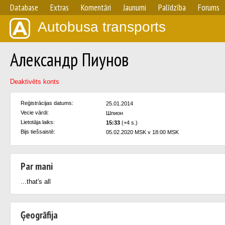
Database
Extras
Komentāri
Jaunumi
Palīdzība
Forums
Autobusa transports
Александр Пиунов
Deaktivēts konts
Reģistrācijas datums:
25.01.2014
Vecie vārdi:
Шпион
Lietotāja laiks:
15:33
(+4 s.)
Bijs tiešsaistē:
05.02.2020 MSK v 18:00 MSK
Par mani
...that's all
Ģeogrāfija