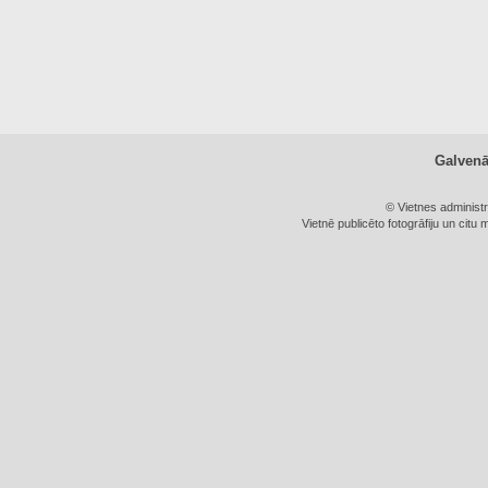
Galven
© Vietnes administ
Vietnē publicēto fotogrāfiju un citu 