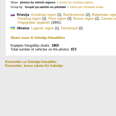
Show:
photos by vehicle regions
/
photos by shooting regions
Group by:
Grupēt pa valstīm un pilsētām
/
Kārtot pēc fotoattēlu skaita
Krievija
:
Astrakhan region
(1)
,
Bashkortostan
(2)
,
Belgorodas reģi
Orenburg region
(2)
,
Perm region
(3)
,
Rostov region
(1)
,
Samara r
Volgogradas apgabals
(1841)
.
Ukraina
:
Lugansk region
(1)
,
Sevastopol
(2)
.
Atrast visus šī lietotāja fotoattēlus
Kopējais fotogrāfiju skaits:
1865
Total number of vehicles on the photos:
873
Komentāri uz lietotāja fotoattēlu
Komentāri, kurus raksta šis lietotājs