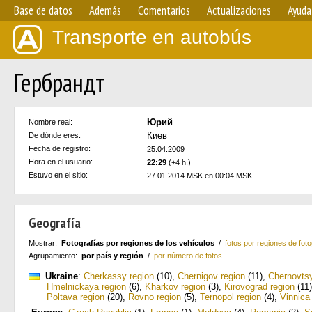
Base de datos
Además
Comentarios
Actualizaciones
Ayuda
Transporte en autobús
Гербрандт
Юрий
Nombre real:
Киев
De dónde eres:
Fecha de registro:
25.04.2009
Hora en el usuario:
22:29
(+4 h.)
Estuvo en el sitio:
27.01.2014 MSK en 00:04 MSK
Geografía
Mostrar:
Fotografías por regiones de los vehículos
/
fotos por regiones de foto
Agrupamiento:
por país y región
/
por número de fotos
Ukraine
:
Cherkassy region
(10)
,
Chernigov region
(11)
,
Chernovtsy
Hmelnickaya region
(6)
,
Kharkov region
(3)
,
Kirovograd region
(11)
Poltava region
(20)
,
Rovno region
(5)
,
Ternopol region
(4)
,
Vinnica