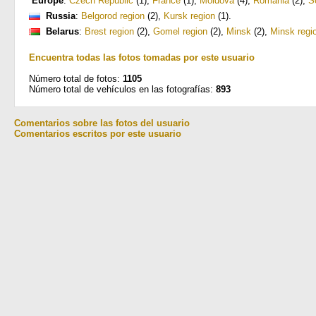
Europe
:
Czech Republic
(1)
,
France
(1)
,
Moldova
(4)
,
Romania
(2)
,
S
Russia
:
Belgorod region
(2)
,
Kursk region
(1)
.
Belarus
:
Brest region
(2)
,
Gomel region
(2)
,
Minsk
(2)
,
Minsk regi
Encuentra todas las fotos tomadas por este usuario
Número total de fotos:
1105
Número total de vehículos en las fotografías:
893
Comentarios sobre las fotos del usuario
Comentarios escritos por este usuario