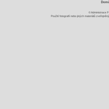
Dom
© Administrace F
Použití fotografií nebo jiných materiálů zveřejně