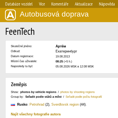
Databáze vozidel
Více
Komentáře
Aktualizace
Nápověda
Autobusová doprava
FeenTech
Артём
Skutečné jméno:
Екатеринбург
Odkud:
Datum registrace:
19.08.2013
Místní čas uživatele:
08:25
(+5 h.)
Naposledy tu byl:
05.08.2026 MSK в 12:08 MSK
Zeměpis
Show:
photos by vehicle regions
/
photos by shooting regions
Group by:
Seřadit podle států a měst
/
Seřadit podle počtu fotografií
Rusko
:
Petrohrad
(2)
,
Sverdlovsk region
(44)
.
Najít všechny fotografie autora