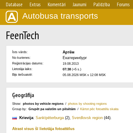
Database
Extras
Komentāri
Jaunumi
Palīdzība
Forums
Autobusa transports
FeenTech
Артём
Īsts vārds:
Екатеринбург
No kurienes:
Reģistrācijas datums:
19.08.2013
Lietotāja laiks:
07:38
(+5 s.)
Bijs tiešsaistē:
05.08.2026 MSK v 12:08 MSK
Ģeogrāfija
Show:
photos by vehicle regions
/
photos by shooting regions
Group by:
Grupēt pa valstīm un pilsētām
/
Kārtot pēc fotoattēlu skaita
Krievija
:
Sanktpēterburga
(2)
,
Sverdlovsk region
(44)
.
Atrast visus šī lietotāja fotoattēlus