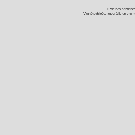
© Vietnes administ
Vietnē publicēto fotogrāfiju un citu 