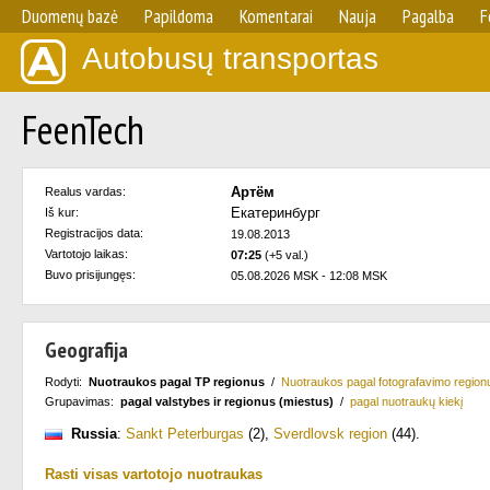
Duomenų bazė
Papildoma
Komentarai
Nauja
Pagalba
F
Autobusų transportas
FeenTech
Артём
Realus vardas:
Екатеринбург
Iš kur:
Registracijos data:
19.08.2013
Vartotojo laikas:
07:25
(+5 val.)
Buvo prisijungęs:
05.08.2026 MSK - 12:08 MSK
Geografija
Rodyti:
Nuotraukos pagal TP regionus
/
Nuotraukos pagal fotografavimo region
Grupavimas:
pagal valstybes ir regionus (miestus)
/
pagal nuotraukų kiekį
Russia
:
Sankt Peterburgas
(2)
,
Sverdlovsk region
(44)
.
Rasti visas vartotojo nuotraukas