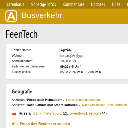
Datenbasis
Sonstige Infos
Kommentare
Updates
Hilfe
Busverkehr
FeenTech
Артём
Echter Name:
Екатеринбург
Wohnort:
Anmeldedatum:
19.08.2013
Zeitzone des Benutzers:
09:29
(+5 Uhr.)
Zuletzt online:
05.08.2026 MSK - 12:08 MSK
Geografie
Anzeigen:
Fotos nach Heimatsort
/
Fotos nach Aufnahmeort
Sortieren:
Nach Länder und Städte sortieren
/
Nach Anzahl der Fotos sortieren
Russia
:
Sankt Petersburg
(2)
,
Sverdlovsk region
(44)
.
Alle Fotos des Benutzers suchen