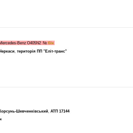
Mercedes-Benz O405N2
№
б/н
Черкаси
,
територія ПП "Еліт-транс"
Корсунь-Шевченківський
,
АТП 17144
ик