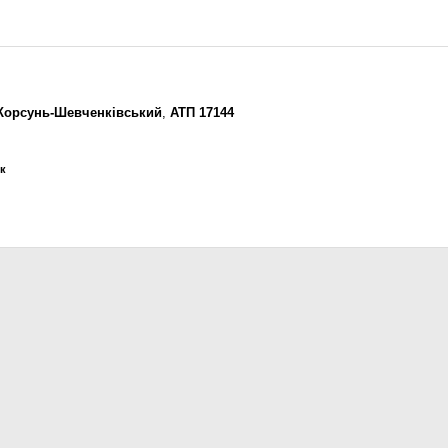
Корсунь-Шевченківський
,
АТП 17144
ик