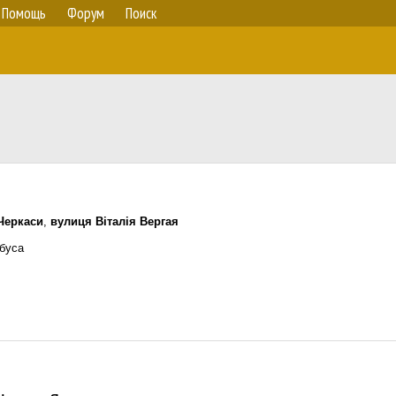
Помощь
Форум
Поиск
Черкаси
,
вулиця Віталія Вергая
буса