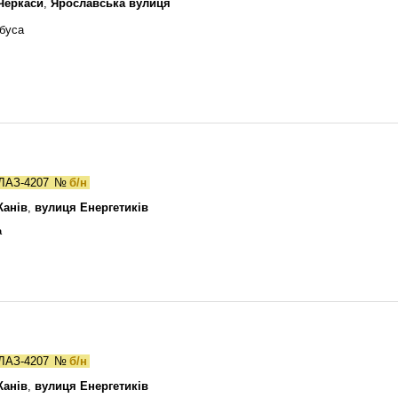
Черкаси
,
Ярославська вулиця
буса
ЛАЗ-4207
№
б/н
Канів
,
вулиця Енергетиків
а
ЛАЗ-4207
№
б/н
Канів
,
вулиця Енергетиків