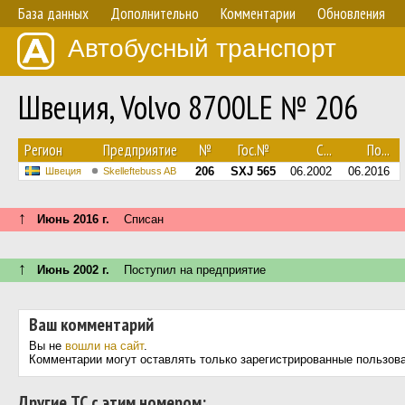
База данных
Дополнительно
Комментарии
Обновления
Автобусный транспорт
Швеция, Volvo 8700LE № 206
Регион
Предприятие
№
Гос.№
С...
По...
206
SXJ 565
06.2002
06.2016
Швеция
Skelleftebuss AB
↑
Июнь 2016 г.
Списан
↑
Июнь 2002 г.
Поступил на предприятие
Ваш комментарий
Вы не
вошли на сайт
.
Комментарии могут оставлять только зарегистрированные пользов
Другие ТС с этим номером: