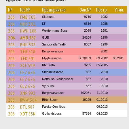
№
Гос.№
Предприятие
Зав.№
Постр.
Утил.
206
FMB 705
Skebuss
9710
1982
206
NKP 302
LT
6316
1988
206
HWH 106
Weidermans Buss
2088
1991
206
AMD 562
GUB
24204
1996
206
BHU 533
Sundsvalls Trafik
8387
1996
206
TER 418
Bergkvarabuss
2001
206
TFD 391
Flygbussarna
S020159
09.2002
06.2011
206
XCC 599
KR Trafik
3295
05.2005
206
CEZ 676
Stadsbussarna
837
2010
206
CEZ 676
Nettbuss Stadsbussar
837
2010
206
CEZ 676
Vy Buss
837
2010
206
XNP 992
Bergkvarabuss
102931
11.2010
206
RWW 364
Ellös Buss
16225
01.2013
206
DTL 987
Falcks Omnibus
06.2013
206
XDT 85N
Gotlandsbuss
57334
04.2023