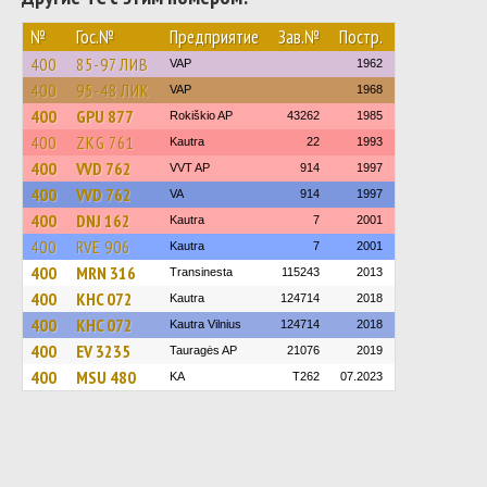
№
Гос.№
Предприятие
Зав.№
Постр.
400
85-97 ЛИВ
VAP
1962
400
95-48 ЛИК
VAP
1968
400
GPU 877
Rokiškio AP
43262
1985
400
ZKG 761
Kautra
22
1993
400
VVD 762
VVT AP
914
1997
400
VVD 762
VA
914
1997
400
DNJ 162
Kautra
7
2001
400
RVE 906
Kautra
7
2001
400
MRN 316
Transinesta
115243
2013
400
KHC 072
Kautra
124714
2018
400
KHC 072
Kautra Vilnius
124714
2018
400
EV 3235
Tauragės AP
21076
2019
400
MSU 480
KA
T262
07.2023