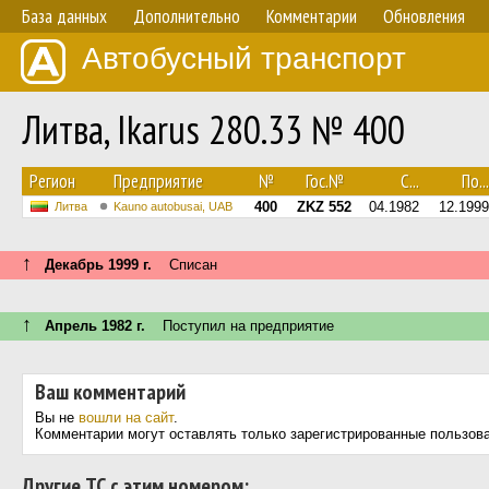
База данных
Дополнительно
Комментарии
Обновления
Автобусный транспорт
Литва, Ikarus 280.33 № 400
Регион
Предприятие
№
Гос.№
С...
По...
400
ZKZ 552
04.1982
12.1999
Литва
Kauno autobusai, UAB
↑
Декабрь 1999 г.
Списан
↑
Апрель 1982 г.
Поступил на предприятие
Ваш комментарий
Вы не
вошли на сайт
.
Комментарии могут оставлять только зарегистрированные пользов
Другие ТС с этим номером: