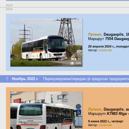
2025
2024
Латвия
,
Daugavpils
,
1
Маршрут
7554 Daugav
29 апреля 2024 г., понед
Автор:
santexnik
508
↑
Ноябрь 2022 г.
Перенумерован/передан (в пределах предприяти
Латвия
,
Daugavpils
,
a
Маршрут
K7983 Rīga 
9 июня 2022 г., четверг
Автор:
santexnik