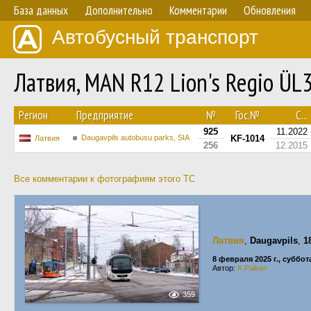
База данных
Дополнительно
Комментарии
Обновления
Автобусный транспорт
Латвия, MAN R12 Lion's Regio Ü
Регион
Предприятие
№
Гос.№
С...
925
11.2022
Daugavpils autobusu parks, SIA
KF-1014
Латвия
256
12.2015
Все комментарии к фотографиям этого ТС
Латвия
,
Daugavpils
,
1
8 февраля 2025 г., суббот
Автор:
K.Paiken
359