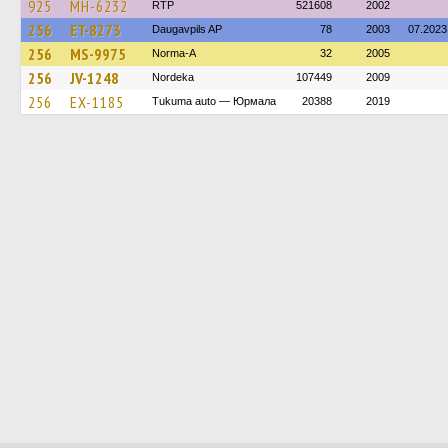
925
MH-6232
RTP
521608
2002
256
ET-8273
Daugavpils AP
78
2003
07.2023
256
MS-9975
Norma-A
32
2005
256
JV-1248
Nordeka
107449
2009
256
EX-1185
Tukuma auto — Юрмала
20388
2019