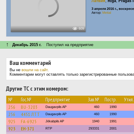
Латвия
,
Rīga
,
Prāgas i
3 апреля 2016 г., воскрес
Автор:
Mettal
609
↑
Декабрь 2015 г.
Поступил на предприятие
Ваш комментарий
Вы не
вошли на сайт
.
Комментарии могут оставлять только зарегистрированные пользов
Другие ТС с этим номером:
№
Гос.№
Предприятие
Зав.№
Постр.
Утил.
256
BU-3203
Daugavpils AP
460
1990
256
4451 ЛТТ
Daugavpils AP
460
1990
925
FA-6925
Jēkabpils AP
1940
1991
925
EH-371
RTP
293331
2001