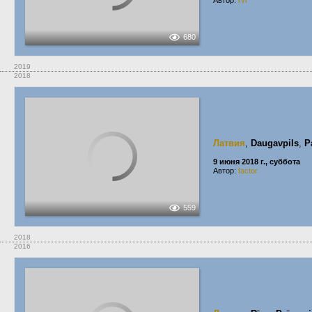
Автор:
rvr
680
2019
2018
Латвия
,
Daugavpils
,
P
9 июня 2018 г., суббота
Автор:
factor
559
2018
2016