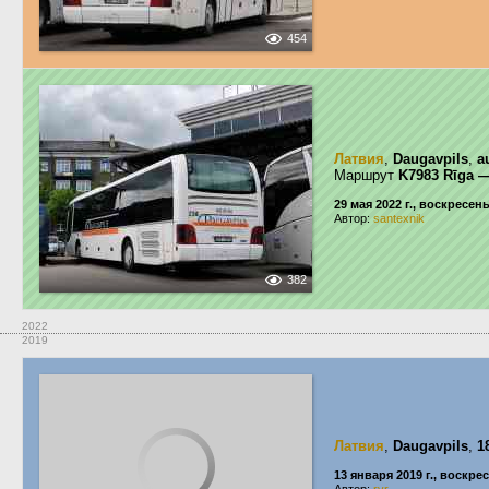
454
Латвия
,
Daugavpils
,
a
Маршрут
K7983 Rīga —
29 мая 2022 г., воскресен
Автор:
santexnik
382
2022
2019
Латвия
,
Daugavpils
,
1
13 января 2019 г., воскре