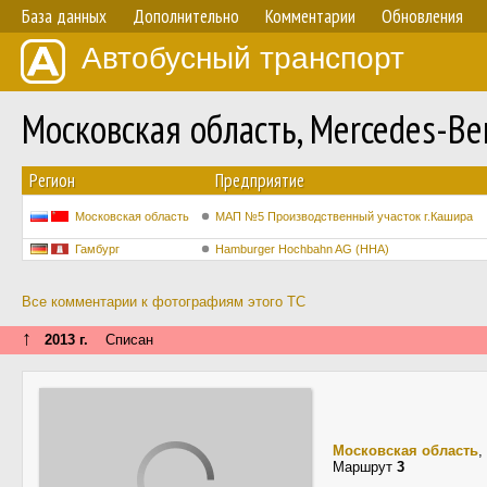
База данных
Дополнительно
Комментарии
Обновления
Автобусный транспорт
Московская область, Mercedes-B
Регион
Предприятие
Московская область
МАП №5 Производственный участок г.Кашира
Гамбург
Hamburger Hochbahn AG (HHA)
Все комментарии к фотографиям этого ТС
↑
2013 г.
Списан
Московская область
,
Маршрут
3