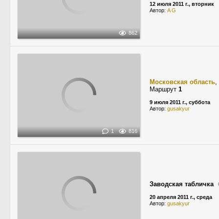
12 июля 2011 г., вторник
Автор:
A G
862
Московская область
,
Маршрут
1
9 июля 2011 г., суббота
Автор:
gusakyur
1
816
Заводская табличка
20 апреля 2011 г., среда
Автор:
gusakyur