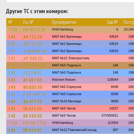
Другие ТС с этим номером:
№
Гос.№
Предприятие
Зав.№
Постр
7706
HH-AV 1706
HHA Hamburg
6
10.196
143
АН 721 50
МАП №2 Бронницы
43524
198
143
АН 721 50
МАП №2 Бронницы
43524
198
143
А 904 МВ 90
МАП №2 Бронницы
43524
198
143
АР 940 50
МАП №12 Электросталь
199
143
У 916 НА 50
МАП №5 Подольск
146
199
143
6522 МЗС
МАП №5 Подольск
146
199
143
АТ 037 50
Reichert Reisen
228044
199
143
ВО 835 50
МАП №5 Серпухов
6938
200
143
В 032 МР 50
МАП №5 Серпухов
6938
200
143
АА 473 50
МАП №10 Мытищи
9838
200
143
ЕА 515 50
МАП №5 Чехов
14237
200
143
ЕА 530 50
МАП №5 Чехов
07V550021
200
7706
HH-HN 2776
HHA Hamburg
113304
200
143
ЕВ 934 50
МАП №12 Павловский посад
907
201