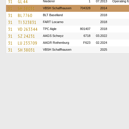
31
GL 44
Niederer
1
07.2013
Operating f
31
SH 38031
VBSH Schaffhausen
704328
2014
31
BL 7760
BLT Baselland
2018
31
TI 323831
FART Locarno
2018
31
VD 263344
TPC Aigle
801407
2018
31
SZ 24231
AAGS Schwyz
6718
03.2022
31
LU 233709
AAGR Rothenburg
F623
02.2024
31
SH 38031
VBSH Schaffhausen
2025