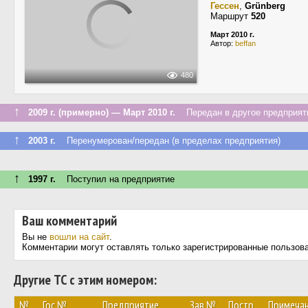
Гессен
,
Grünberg
Маршрут
520
Март 2010 г.
Автор:
beffan
480
↑
2009 г. (примерно) — Март 2010 г.
Передан в другое предприяти
↑
2003 г.
Перенумерован/передан (в пределах предприятия)
↑
1997 г.
Поступил на предприятие
Ваш комментарий
Вы не
вошли на сайт
.
Комментарии могут оставлять только зарегистрированные пользов
Другие ТС с этим номером:
№
Гос.№
Предприятие
Зав.№
Постр.
Примеча