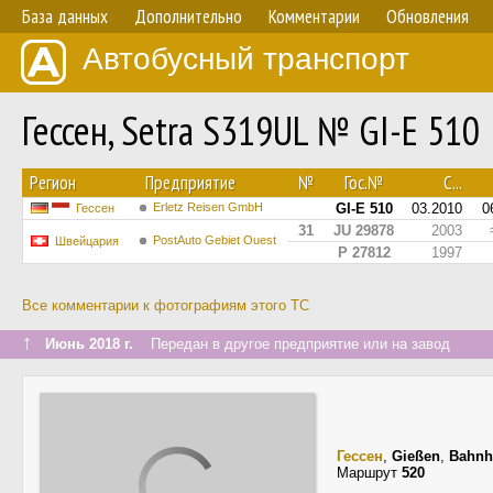
База данных
Дополнительно
Комментарии
Обновления
Автобусный транспорт
Гессен, Setra S319UL № GI-E 510
Регион
Предприятие
№
Гос.№
С...
Erletz Reisen GmbH
GI-E 510
03.2010
0
Гессен
31
JU 29878
2003
PostAuto Gebiet Ouest
Швейцария
P 27812
1997
Все комментарии к фотографиям этого ТС
↑
Июнь 2018 г.
Передан в другое предприятие или на завод
Гессен
,
Gießen
,
Bahnh
Маршрут
520