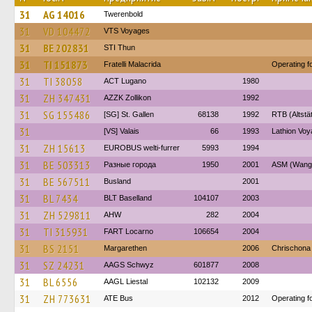
31
AG 14016
Twerenbold
31
VD 104472
VTS Voyages
31
BE 202831
STI Thun
31
TI 151873
Fratelli Malacrida
Operating f
31
TI 38058
ACT Lugano
1980
31
ZH 347431
AZZK Zollikon
1992
31
SG 155486
[SG] St. Gallen
68138
1992
RTB (Altstä
31
[VS] Valais
66
1993
Lathion Voy
31
ZH 15613
EUROBUS welti-furrer
5993
1994
31
BE 503313
Разные города
1950
2001
ASM (Wange
31
BE 567511
Busland
2001
31
BL 7434
BLT Baselland
104107
2003
31
ZH 529811
AHW
282
2004
31
TI 315931
FART Locarno
106654
2004
31
BS 2151
Margarethen
2006
Chrischona
31
SZ 24231
AAGS Schwyz
601877
2008
31
BL 6556
AAGL Liestal
102132
2009
31
ZH 773631
ATE Bus
2012
Operating f