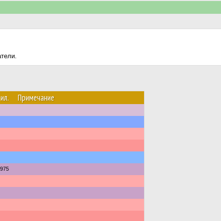
атели.
ил.
Примечание
975