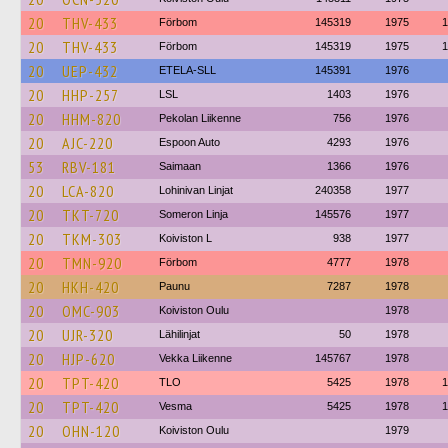
20
THV-433
Förbom
145319
1975
1
20
THV-433
Förbom
145319
1975
1
20
UEP-432
ETELA-SLL
145391
1976
20
HHP-257
LSL
1403
1976
20
HHM-820
Pekolan Liikenne
756
1976
20
AJC-220
Espoon Auto
4293
1976
53
RBV-181
Saimaan
1366
1976
20
LCA-820
Lohinivan Linjat
240358
1977
20
TKT-720
Someron Linja
145576
1977
20
TKM-303
Koiviston L
938
1977
20
TMN-920
Förbom
4777
1978
20
HKH-420
Paunu
7287
1978
20
OMC-903
Koiviston Oulu
1978
20
UJR-320
Lähilinjat
50
1978
20
HJP-620
Vekka Liikenne
145767
1978
20
TPT-420
TLO
5425
1978
1
20
TPT-420
Vesma
5425
1978
1
20
OHN-120
Koiviston Oulu
1979