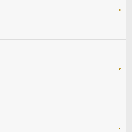
¤
¤
¤