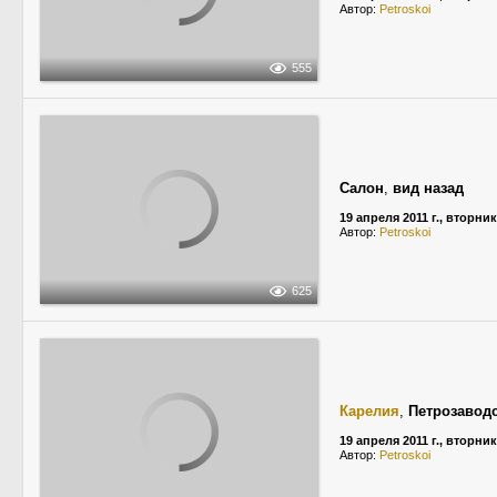
Автор:
Petroskoi
555
Салон
,
вид назад
19 апреля 2011 г., вторник
Автор:
Petroskoi
625
Карелия
,
Петрозавод
19 апреля 2011 г., вторник
Автор:
Petroskoi