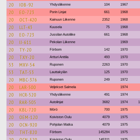
20
IOB-92
Yhdysliikenne
104
1967
20
EO-723
Porin Linjat
661
1968
20
OCT-420
Kainuun Liikenne
2352
1968
20
LLT-43
Kuusela
75
1968
20
EO-723
Jussilan Autoliike
661
1968
20
IJ-611
Pekolan Liikenne
1969
20
TY-20
Förbom
142
1970
20
TXY-20
Artturi Anttila
493
1970
53
MXV-54
Ruponen
2263
1970
53
TAT-53
Lauttakylän
125
1970
20
MBC-376
Ruponen
249
1972
20
LAR-500
Veljekset Salmela
1974
20
HCR-520
Yhdysliikenne
491
1974
20
RAR-505
Autolinjat
3682
1974
1
20
KBL-720
Mörö
700
1975
20
OEM-120
Koiviston Oulu
4079
1975
20
OCN-920
Pohjolan Matka
4079
1975
20
THT-820
Förbom
145284
1975
20
OCN-520
Koiviston Oulu
145311
1975