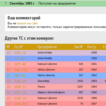
↑
Сентябрь 1983 г.
Поступил на предприятие
Ваш комментарий
Вы не
вошли на сайт
.
Комментарии могут оставлять только зарегистрированные пользов
Другие ТС с этим номером:
№
Гос.№
Предприятие
Зав.№
Постр.
Ут
20
EDD-20
Artturi Anttila
1958
20
TD-442
Artturi Anttila
1958
53
OPY-48
Kainuun Liikenne
425
1961
20
HAL-120
Vekka Liikenne
167
1962
20
HBL-85
Vekka Liikenne
167
1962
20
XAA-29
Savonlinja
1432
1963
1
20
HOD-33
Paunu
2207
1964
20
HSP-20
Alajoen Liikennekuljetus
487
1965
20
OSB-24
Kainuun Liikenne
2232
1966
53
OBK-953
Kainuun Liikenne
70
1967