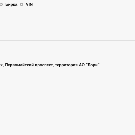
Бирка
VIN
ск
,
Первомайский проспект
,
территория АО "Лори"