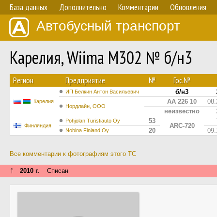
База данных
Дополнительно
Комментарии
Обновления
Автобусный транспорт
Карелия, Wiima M302 № б/н3
Регион
Предприятие
№
Гос.№
б/н3
ИП Белкин Антон Васильевич
АА 226 10
08.
Карелия
Нордлайн, ООО
неизвестно
53
Pohjolan Turistiauto Oy
ARC-720
Финляндия
20
09.
Nobina Finland Oy
Все комментарии к фотографиям этого ТС
↑
2010 г.
Списан