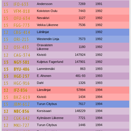
15
IFO-633
Andersson
7269
1991
15
VFM-818
Koiviston Oulu
7443
1992
15
OFU-634
Nevakivi
1127
1992
15
FGG-773
Vekka Liikenne
7536
1992
12
CBG-414
Lähilinjat
1992
15
ORI-215
Westendin Linja
7573
1992
Oravaisten
12
OSI-433
1180
1992
Liikenne
12
CAG-374
Kivistö
147924
1992
15
NGY-581
Kuljetus Fagerlund
147901
1992
15
BYU-486
Lamminmäki
863
1993
15
HGE-257
E. Ahonen
481-93
1993
15
HGC-916
Dahl
1326
1993
12
IFZ-836
Länsilinjat
57894
1994
15
BKZ-619
Kivistö
1434
1994
15
JBM-612
Turun Citybus
7617
1994
12
NBC-856
Korsisaari
148229
1994
12
CGK-642
Kylmäsen Liikenne
7721
1994
12
MKI-727
Turun Citybus
1446
1994