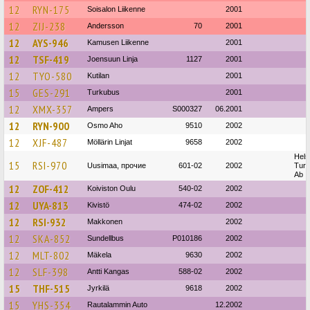
12
RYN-175
Soisalon Liikenne
2001
12
ZIJ-238
Andersson
70
2001
12
AYS-946
Kamusen Liikenne
2001
12
TSF-419
Joensuun Linja
1127
2001
12
TYO-580
Kutilan
2001
15
GES-291
Turkubus
2001
12
XMX-357
Ampers
S000327
06.2001
12
RYN-900
Osmo Aho
9510
2002
12
XJF-487
Möllärin Linjat
9658
2002
Hels
15
RSI-970
Uusimaa, прочие
601-02
2002
Turi
Ab
12
ZOF-412
Koiviston Oulu
540-02
2002
12
UYA-813
Kivistö
474-02
2002
12
RSI-932
Makkonen
2002
12
SKA-852
Sundellbus
P010186
2002
12
MLT-802
Mäkela
9630
2002
12
SLF-398
Antti Kangas
588-02
2002
15
THF-515
Jyrkilä
9618
2002
15
YHS-354
Rautalammin Auto
12.2002