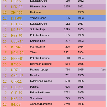
15
OH-15
Koiviston Oulu
150
1962
15
HEK-90
Hämeen Linja
1255
1962
12
ZH-400
Huttunen
1963
12
HFF-88
Yhdysliikenne
166
1963
12
OCT-12
Koiviston Oulu
152
1963
12
UD-369
Sukulan Linja
1299
1963
12
HGS-96
Pekolan Liikenne
185
1963
15
ODB-47
Kainuun Linja
207
1963
15
RT-967
Martti Laurila
225
1964
15
HOM-70
Ylisen
2301
1964
15
HNH-48
Pekolan Liikenne
148
1964
15
IEY-15
Riihimäen Liikenne
584
1965
12
MDZ-1
Разные города
784
1965
Vesa
12
ONP-12
Nevakivi
701
1965
12
OJK-11
Kylmäsen Liikenne
580
1965
12
ONK-12
Pohjola
606
1965
12
OLF-69
Pekka Heikkinen
1712
1965
15
MEA-15
Savonlinja
245
1965
12
IFL-38
Alhonen&Lastunen
2249
1966