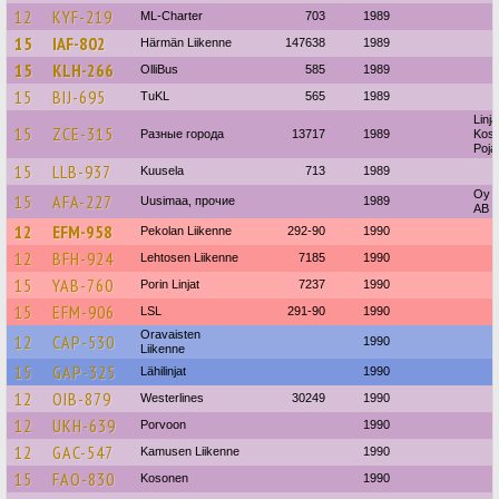
12
KYF-219
ML-Charter
703
1989
15
IAF-802
Härmän Liikenne
147638
1989
15
KLH-266
OlliBus
585
1989
15
BIJ-695
TuKL
565
1989
Linja
15
ZCE-315
Разные города
13717
1989
Kosk
Poja
15
LLB-937
Kuusela
713
1989
Oy P
15
AFA-227
Uusimaa, прочие
1989
AB
12
EFM-958
Pekolan Liikenne
292-90
1990
12
BFH-924
Lehtosen Liikenne
7185
1990
15
YAB-760
Porin Linjat
7237
1990
15
EFM-906
LSL
291-90
1990
Oravaisten
12
CAP-530
1990
Liikenne
15
GAP-325
Lähilinjat
1990
12
OIB-879
Westerlines
30249
1990
12
UKH-639
Porvoon
1990
12
GAC-547
Kamusen Liikenne
1990
15
FAO-830
Kosonen
1990