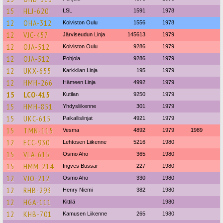
15
HLJ-620
LSL
1591
1978
12
OHA-312
Koiviston Oulu
1556
1978
12
VJC-457
Järviseudun Linja
145613
1979
12
OJA-512
Koiviston Oulu
9286
1979
12
OJA-512
Pohjola
9286
1979
12
UKX-655
Karkkilan Linja
195
1979
12
HMH-266
Hämeen Linja
4992
1979
15
LCO-415
Kutilan
9250
1979
15
HMH-851
Yhdysliikenne
301
1979
15
UKC-615
Paikallislinjat
4921
1979
15
TMN-115
Vesma
4892
1979
1989
12
ECC-930
Lehtosen Liikenne
5216
1980
15
VLA-615
Osmo Aho
365
1980
15
HMM-214
Ingves Bussar
227
1980
12
VJO-212
Osmo Aho
330
1980
12
RHB-293
Henry Niemi
382
1980
12
HGA-111
Kittilä
1980
12
KHB-701
Kamusen Liikenne
265
1980