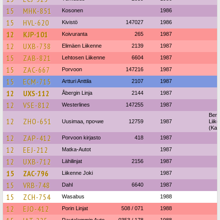
15
MHK-851
Kosonen
1986
15
HVL-620
Kivistö
147027
1986
12
KJP-101
Koivuranta
265
1987
12
UXB-738
Elimäen Liikenne
2139
1987
15
ZAB-821
Lehtosen Liikenne
6604
1987
15
ZAC-667
Porvoon
147216
1987
15
ECM-715
Artturi Anttila
2107
1987
12
UXS-112
Åbergin Linja
2144
1987
12
VSE-812
Westerlines
147255
1987
Berg
12
ZHO-651
Uusimaa, прочие
12759
1987
Liik
(Kar
12
ZAP-412
Porvoon kirjasto
418
1987
12
EEJ-212
Matka-Autot
1987
12
UXB-712
Lähilinjat
2156
1987
15
ZAC-796
Liikenne Joki
1987
15
VRB-748
Dahl
6640
1987
15
ZCH-754
Wasabus
1988
12
EJO-412
Porin Linjat
508 / 071
1988