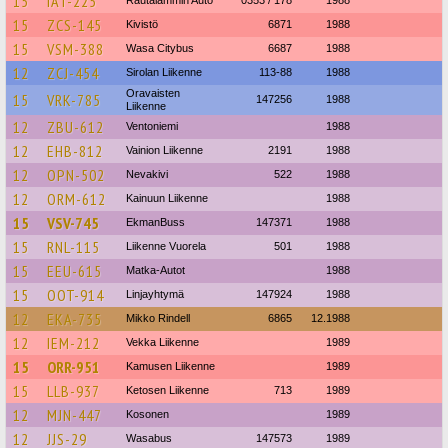
15
IAT-225
Rautalammin Auto
0353 / 178
1988
15
ZCS-145
Kivistö
6871
1988
15
VSM-388
Wasa Citybus
6687
1988
12
ZCJ-454
Sirolan Liikenne
113-88
1988
Oravaisten
15
VRK-785
147256
1988
Liikenne
12
ZBU-612
Ventoniemi
1988
12
EHB-812
Vainion Liikenne
2191
1988
12
OPN-502
Nevakivi
522
1988
12
ORM-612
Kainuun Liikenne
1988
15
VSV-745
EkmanBuss
147371
1988
15
RNL-115
Liikenne Vuorela
501
1988
15
EEU-615
Matka-Autot
1988
15
OOT-914
Linjayhtymä
147924
1988
12
EKA-735
Mikko Rindell
6865
12.1988
12
IEM-212
Vekka Liikenne
1989
15
ORR-951
Kamusen Liikenne
1989
15
LLB-937
Ketosen Liikenne
713
1989
12
MJN-447
Kosonen
1989
12
JJS-29
Wasabus
147573
1989