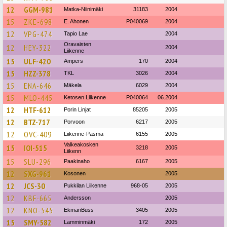
12
GGM-981
Matka-Niinimäki
31183
2004
15
ZKE-698
E. Ahonen
P040069
2004
12
VPG-474
Tapio Lae
2004
Oravaisten
12
HEY-322
2004
Liikenne
15
ULF-420
Ampers
170
2004
15
HZZ-378
TKL
3026
2004
15
ENA-646
Mäkela
6029
2004
15
MLO-445
Ketosen Liikenne
P040064
06.2004
12
HTF-612
Porin Linjat
85205
2005
12
BTZ-717
Porvoon
6217
2005
12
OVC-409
Liikenne-Pasma
6155
2005
Valkeakosken
15
IOI-515
3218
2005
Liikenn
15
SLU-296
Paakinaho
6167
2005
12
SXG-961
Kosonen
2005
12
JCS-30
Pukkilan Liikenne
968-05
2005
12
KBF-665
Andersson
2005
12
KNO-545
EkmanBuss
3405
2005
15
SMY-582
Lamminmäki
172
2005