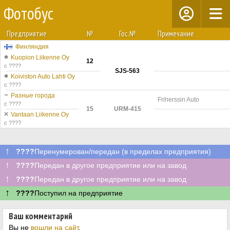
Фотобус
Предприятие
№
Гос.№
Примечание
Финляндия
Kuopion Liikenne Oy
12
с ????
SJS-563
Koiviston Auto Lahti Oy
с ????
Разные города
Friherssin Auto
с ????
15
URM-415
Vantaan Liikenne Oy
с ????
↑
????
Перенумерован/передан (в пределах предприятия)
↑
????
Передан в другое предприятие или на завод
↑
????
Передан в другое предприятие или на завод
↑
????
Поступил на предприятие
Ваш комментарий
Вы не
вошли на сайт
.