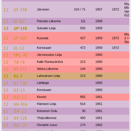
Моде
M54 
12
UY-338
Järvinen
224 / 71
1957
1972
Vana
610
12
IO-927
Pekolan Liikenne
111
1958
15
UP-398
Sukulan Linja
500
1959
Моде
12
LP-502
Kuusela
427
1959
1972
2 / 
Sisu
12
UL-12
Korsisaari
472
1959
1972
12
VML-40
Järviseudun Linja
1960
12
TÄ-76
Kalle Rantasärkkä
213
1960
12
HY-571
Vekka Liikenne
144
1960
12
BG-5
Lahnuksen Linja
213
1960
12
UZ-702
Lähilinjat
1960
15
UZ-15
Korsisaari
1960
12
HGI-12
Kivistö
892
1961
12
HH-916
Hämeen Linja
914
1961
15
OJF-15
Koiviston Oulu
30
1961
15
HV-328
Yhdysliikenne
400
1961
12
HAT-27
Okslahti Jussi
174
1962