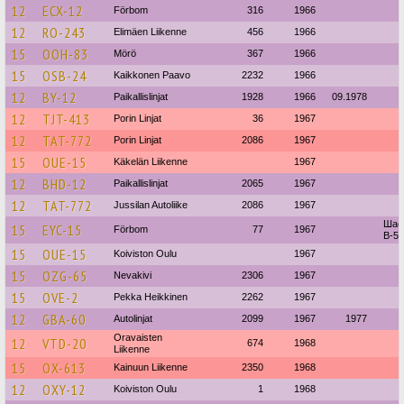
12
ECX-12
Förbom
316
1966
12
RO-243
Elimäen Liikenne
456
1966
15
OOH-83
Mörö
367
1966
15
OSB-24
Kaikkonen Paavo
2232
1966
12
BY-12
Paikallislinjat
1928
1966
09.1978
12
TJT-413
Porin Linjat
36
1967
12
TAT-772
Porin Linjat
2086
1967
15
OUE-15
Käkelän Liikenne
1967
12
BHD-12
Paikallislinjat
2065
1967
12
TAT-772
Jussilan Autoliike
2086
1967
Шасс
15
EYC-15
Förbom
77
1967
B-58
15
OUE-15
Koiviston Oulu
1967
15
OZG-65
Nevakivi
2306
1967
15
OVE-2
Pekka Heikkinen
2262
1967
12
GBA-60
Autolinjat
2099
1967
1977
Oravaisten
12
VTD-20
674
1968
Liikenne
15
OX-613
Kainuun Liikenne
2350
1968
12
OXY-12
Koiviston Oulu
1
1968