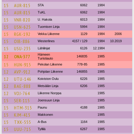
15
AUR-815
STA
6062
1984
15
AUR-815
TuKL
6062
1984
15
VNR-820
U. Hakola
6013
1984
15
USN-625
Tuomisen Linja
5994
1984
15
RGK-192
Vekka Liikenne
1129
1984
2006
15
OIB-886
Westerlines
4157 / 129
1984
10.2019
15
USU-235
Lähilinjat
6126
12.1984
Hämeen
12
ONA-377
146835
1985
Turistiauto
15
HUN-915
Pekolan Liikenne
778-85
1985
12
AVP-912
Pohjolan Liikenne
146855
1985
12
UTU-146
Koiviston Oulu
6226
1985
12
BAE-888
Metsälän Linja
6206
1985
12
VOJ-764
Liikenne Norppa
1985
15
SER-115
Joensuun Linja
1985
15
HTM-315
Paunu
4188
1985
15
KJM-415
Makkonen
1985
15
TXK-555
A-Bus
1164
1985
15
UUU-715
Tyllilä
6267
1985