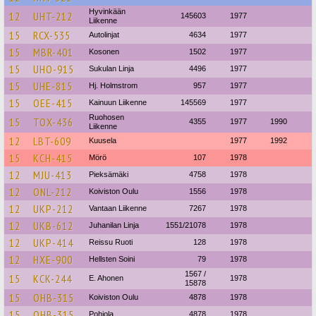
Hyvinkään
12
UHT-212
145603
1977
Liikenne
15
RCX-535
Autolinjat
4634
1977
15
MBR-401
Kosonen
1502
1977
15
UHO-915
Sukulan Linja
4496
1977
15
UHE-815
Hj. Holmstrom
957
1977
15
OEE-415
Kainuun Liikenne
145569
1977
Ruohosen
15
TOX-436
4355
1977
1990
Liikenne
12
LBT-609
Kuusela
1977
1992
15
KCH-415
Mörö
107
1978
12
MJU-413
Pieksämäki
4758
1978
12
ONL-212
Koiviston Oulu
1556
1978
12
UKP-212
Vantaan Liikenne
7267
1978
12
UKB-612
Juhanilan Linja
1551/21078
1978
12
UKP-414
Reissu Ruoti
128
1978
12
HXE-900
Hellsten Soini
79
1978
1567 /
15
KCK-244
E. Ahonen
1978
15878
15
OHB-315
Koiviston Oulu
4878
1978
15
OHB-315
Pohjola
4878
1978