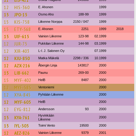
12
EIS-421
12
HIS-360
E. Ahonen
1999
15
JPO-15
Osmo Aho
188-99
1999
15
KIS-758
Liikenne Norppa
2150 / 047
1999
15
ETY-568
E. Ahonen
2251
1999
2018
15
UIF-615
Vainion Liikenne
123-98
02.1999
12
JUR-75
Pukkilan Liikenne
144-98
03.1999
12
XIR-403
L-l. J. Salonen Oy
07.1999
12
KIU-850
Matka Mäkelä
2298 / 336
10.1999
12
AZX-216
Åbergin Linja
143817
2000
15
LIB-662
Paunu
269-00
2000
15
MYF-402
HelB
8487
2000
12
MYF-585
Ventoniemi
2000
12
XYA-845
Pyhtään Liikenne
2000
12
MYF-605
HelB
2000
12
EYG-812
Andersson
93
2000
Hyvinkään
15
KYA-761
2000
Liikenne
15
IYL-305
Toimi Vento
19500
2000
12
AEZ-826
Vainion Liikenne
9379
2001