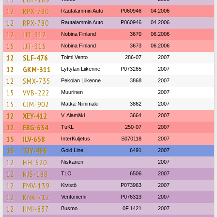
12
RPX-780
Rautalammin Auto
P060946
04.2006
12
RPX-780
Rautalammin Auto
P060946
04.2006
12
JJT-312
Nobina Finland
3670
06.2006
15
JJT-315
Nobina Finland
3673
06.2006
12
SLF-476
Toimi Vento
286-07
2007
12
GKM-311
Lyttylän Liikenne
P073265
2007
12
SMX-735
Pekolan Liikenne
3868
2007
15
VVB-222
Muurinen
2007
15
CJM-902
Matka-Niinimäki
3862
2007
12
XEY-412
V. Alamäki
3664
2007
12
EBG-634
TuKL
250-07
2007
15
ILV-658
InterKuljetus
S070118
2007
15
TJY-495
Gold Line
6491
2007
12
FIH-620
Niskanen
2007
12
NJS-188
TLO
6506
2007
12
FMV-139
Kivistö
P073963
2007
12
KNR-712
Ventoniemi
P076313
2007
12
HMI-837
Busmo
0F.1421
2007