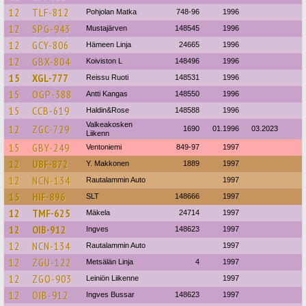
12
TLF-812
Pohjolan Matka
748-96
1996
12
SPG-943
Mustajärven
148545
1996
12
GCY-806
Hämeen Linja
24665
1996
12
GBX-804
Koiviston L
148496
1996
15
XGL-777
Reissu Ruoti
148531
1996
15
OGP-388
Antti Kangas
148550
1996
15
CCB-619
Haldin&Rose
148588
1996
Valkeakosken
12
ZGC-729
1690
01.1996
03.2023
Liikenn
15
GBY-249
Ventoniemi
849-97
1997
12
UBF-872
Y. Makkonen
1889
1997
12
NCN-134
Rautalammin Auto
1997
15
HIF-896
SLT
148666
1997
12
TMF-625
Mäkela
24714
1997
12
OIB-912
Ingves
148623
1997
12
NCN-134
Rautalammin Auto
1997
12
ZGU-122
Metsälän Linja
4
1997
12
ZGO-903
Leiniön Liikenne
1997
12
OIB-912
Ingves Bussar
148623
1997