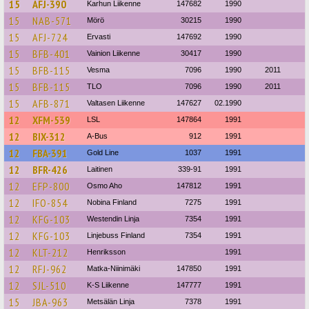
15
AFJ-390
Karhun Liikenne
147682
1990
15
NAB-571
Mörö
30215
1990
15
AFJ-724
Ervasti
147692
1990
15
BFB-401
Vainion Liikenne
30417
1990
15
BFB-115
Vesma
7096
1990
2011
15
BFB-115
TLO
7096
1990
2011
15
AFB-871
Valtasen Liikenne
147627
02.1990
12
XFM-539
LSL
147864
1991
12
BIX-312
A-Bus
912
1991
12
FBA-391
Gold Line
1037
1991
12
BFR-426
Laitinen
339-91
1991
12
EFP-800
Osmo Aho
147812
1991
12
IFO-854
Nobina Finland
7275
1991
12
KFG-103
Westendin Linja
7354
1991
12
KFG-103
Linjebuss Finland
7354
1991
12
KLT-212
Henriksson
1991
12
RFJ-962
Matka-Niinimäki
147850
1991
12
SJL-510
K-S Liikenne
147777
1991
15
JBA-963
Metsälän Linja
7378
1991