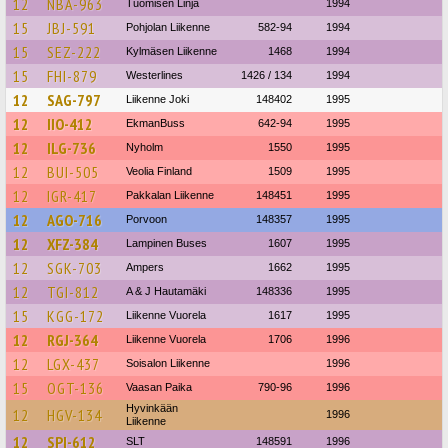
12
NBA-963
Tuomisen Linja
1994
15
JBJ-591
Pohjolan Liikenne
582-94
1994
15
SEZ-222
Kylmäsen Liikenne
1468
1994
15
FHI-879
Westerlines
1426 / 134
1994
12
SAG-797
Liikenne Joki
148402
1995
12
IIO-412
EkmanBuss
642-94
1995
12
ILG-736
Nyholm
1550
1995
12
BUI-505
Veolia Finland
1509
1995
12
IGR-417
Pakkalan Liikenne
148451
1995
12
AGO-716
Porvoon
148357
1995
12
XFZ-384
Lampinen Buses
1607
1995
12
SGK-703
Ampers
1662
1995
12
TGI-812
A & J Hautamäki
148336
1995
15
KGG-172
Liikenne Vuorela
1617
1995
12
RGJ-364
Liikenne Vuorela
1706
1996
12
LGX-437
Soisalon Liikenne
1996
15
OGT-136
Vaasan Paika
790-96
1996
Hyvinkään
12
HGV-134
1996
Liikenne
12
SPI-612
SLT
148591
1996