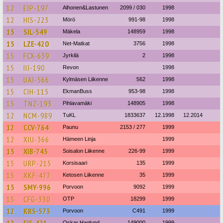
12
EIP-197
Alhonen&Lastunen
2099 / 030
1998
12
HIS-223
Mörö
991-98
1998
15
SIL-549
Mäkela
148959
1998
15
LZE-420
Net-Matkat
3756
1998
15
FCX-639
Jyrkilä
2
1998
15
IIJ-190
Revon
1998
15
UAI-566
Kylmäsen Liikenne
562
1998
15
CIH-115
EkmanBuss
953-98
1998
15
TNZ-193
Pihlavamäki
148905
1998
12
NCM-989
TuKL
1833637
12.1998
12.2014
12
CCV-764
Paunu
2153 / 277
1999
12
XIU-366
Hämeen Linja
1999
15
XIB-745
Soisalon Liikenne
226-99
1999
15
URP-215
Korsisaari
135
1999
15
XKF-477
Ketosen Liikenne
35
1999
15
SMY-996
Porvoon
9092
1999
15
CFG-330
OTP
18299
1999
12
KRS-573
Porvoon
C491
1999
Oskar Haglund
149000
1999