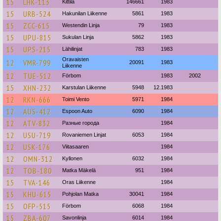
15
LHK-113
Kittilä
146661
1983
15
URB-524
Hakunilan Liikenne
5861
1983
15
ZCC-615
Westendin Linja
79
1983
15
UPU-815
Sukulan Linja
5862
1983
15
UPS-215
Lähilinjat
783
1983
Oravaisten
12
VMR-799
20091
1983
Liikenne
12
TUE-512
Förbom
1983
2002
15
XHN-232
Karstulan Liikenne
5948
12.1983
12
RKN-666
Toimi Vento
5971
1984
12
AUS-412
Espoon Auto
6090
1984
12
ATV-832
Разные города
1984
12
USU-719
Rovaniemen Linjat
6053
1984
12
USK-176
Viitasaaren
1984
12
OMN-312
Kyllonen
6032
1984
12
TOB-180
Matka Mäkelä
951
1984
15
TVA-146
Oras Liikenne
1984
15
KHU-615
Pohjolan Matka
30041
1984
15
OFP-515
Förbom
6068
1984
15
ZBA-607
Savonlinja
6014
1984