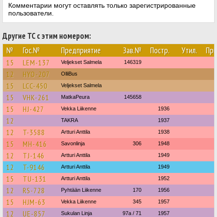
Комментарии могут оставлять только зарегистрированные
пользователи.
Другие ТС с этим номером:
№
Гос.№
Предприятие
Зав.№
Постр.
Утил.
При
15
LEM-137
Veljekset Salmela
146319
12
HYO-207
OlliBus
15
LCC-450
Veljekset Salmela
15
VHK-261
MatkaPeura
145658
15
HJ-427
Vekka Liikenne
1936
12
TAKRA
1937
12
T-3588
Artturi Anttila
1938
15
MH-416
Savonlinja
306
1948
12
TJ-146
Artturi Anttila
1949
12
T-9146
Artturi Anttila
1949
15
TU-131
Artturi Anttila
1952
12
RS-728
Pyhtään Liikenne
170
1956
15
HJM-63
Vekka Liikenne
345
1957
12
UE-857
Sukulan Linja
97a / 71
1957