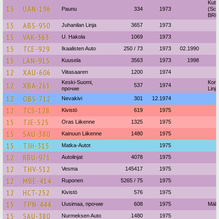
Kutt
15
UAN-196
Paunu
334
1973
(Sca
BR8
15
ABS-950
Juhanilan Linja
3657
1973
15
VAK-363
U. Hakola
1069
1973
15
TCE-929
Ikaalisten Auto
250 / 73
1973
02.1990
15
LAN-915
Kuusela
3563
1973
1998
12
XAU-606
Viitasaaren
1200
1974
Keski-Suomi,
Korp
12
XBA-261
537
1974
прочие
Linja
12
OBS-712
Nevakivi
301
12.1974
12
TCS-128
Kivistö
619
1975
15
TJE-525
Oras Liikenne
1325
1975
15
SAU-380
Kainuun Liikenne
1480
1975
15
TJH-315
Matka-Autot
1975
12
RBU-971
Autolinjat
4078
1975
12
THV-512
Vesma
145417
1975
12
MBE-414
Ruponen
5265 / 75
1975
12
HCT-252
Kivistö
576
1975
15
TPN-444
Uusimaa, прочие
608
1975
Mäki
15
SAU-380
Nurmeksen Auto
1480
1975