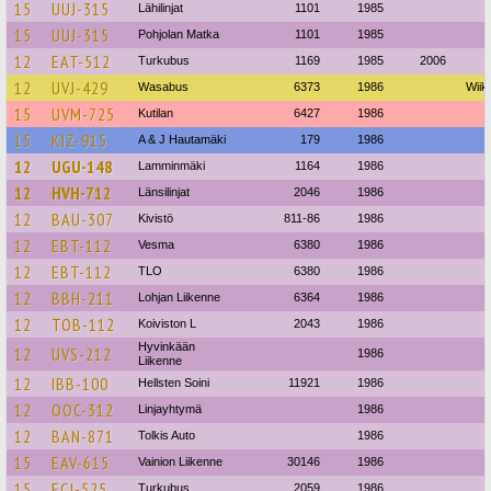
15
UUJ-315
Lähilinjat
1101
1985
15
UUJ-315
Pohjolan Matka
1101
1985
12
EAT-512
Turkubus
1169
1985
2006
12
UVJ-429
Wasabus
6373
1986
Wiik
15
UVM-725
Kutilan
6427
1986
15
KIZ-915
A & J Hautamäki
179
1986
12
UGU-148
Lamminmäki
1164
1986
12
HVH-712
Länsilinjat
2046
1986
12
BAU-307
Kivistö
811-86
1986
12
EBT-112
Vesma
6380
1986
12
EBT-112
TLO
6380
1986
12
BBH-211
Lohjan Liikenne
6364
1986
12
TOB-112
Koiviston L
2043
1986
Hyvinkään
12
UVS-212
1986
Liikenne
12
IBB-100
Hellsten Soini
11921
1986
12
OOC-312
Linjayhtymä
1986
12
BAN-871
Tolkis Auto
1986
15
EAV-615
Vainion Liikenne
30146
1986
15
ECJ-525
Turkubus
2059
1986