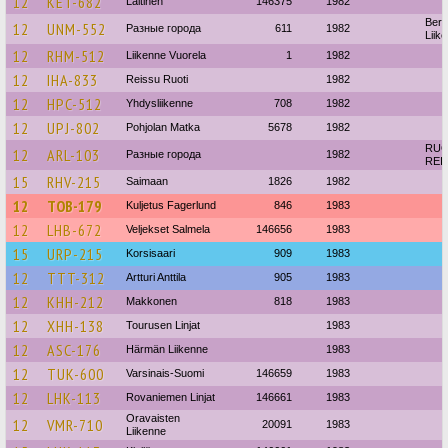
12
KET-682
Laitinen
146375
1982
Berg
12
UNM-552
Разные города
611
1982
Liik
12
RHM-512
Liikenne Vuorela
1
1982
12
IHA-833
Reissu Ruoti
1982
12
HPC-512
Yhdysliikenne
708
1982
12
UPJ-802
Pohjolan Matka
5678
1982
RUO
12
ARL-103
Разные города
1982
REI
15
RHV-215
Saimaan
1826
1982
12
TOB-179
Kuljetus Fagerlund
846
1983
12
LHB-672
Veljekset Salmela
146656
1983
15
URP-215
Korsisaari
909
1983
12
TTT-312
Artturi Anttila
905
1983
12
KHH-212
Makkonen
818
1983
12
XHH-138
Tourusen Linjat
1983
12
ASC-176
Härmän Liikenne
1983
12
TUK-600
Varsinais-Suomi
146659
1983
12
LHK-113
Rovaniemen Linjat
146661
1983
Oravaisten
12
VMR-710
20091
1983
Liikenne