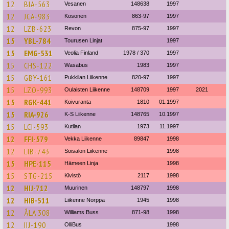
12
BIA-563
Vesanen
148638
1997
12
JCA-983
Kosonen
863-97
1997
12
LZB-623
Revon
875-97
1997
15
YBL-784
Tourusen Linjat
1997
15
EMG-531
Veolia Finland
1978 / 370
1997
15
CHS-122
Wasabus
1983
1997
15
GBY-161
Pukkilan Liikenne
820-97
1997
15
LZO-993
Oulaisten Liikenne
148709
1997
2021
15
RGK-441
Koivuranta
1810
01.1997
15
RIA-926
K-S Liikenne
148765
10.1997
15
LCI-593
Kutilan
1973
11.1997
12
FFI-579
Vekka Liikenne
89847
1998
12
LIB-743
Soisalon Liikenne
1998
15
HPE-115
Hämeen Linja
1998
15
STG-215
Kivistö
2117
1998
12
HIJ-712
Muurinen
148797
1998
12
HIB-511
Liikenne Norppa
1945
1998
12
ÅLA 308
Williams Buss
871-98
1998
12
IIJ-190
OlliBus
1998