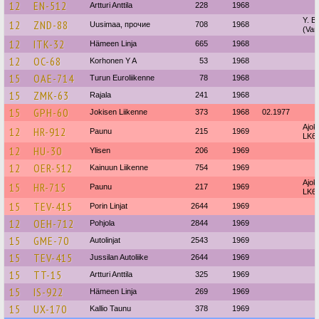
12
EN-512
Artturi Anttila
228
1968
Y. Br
12
ZND-88
Uusimaa, прочие
708
1968
(Van
12
ITK-32
Hämeen Linja
665
1968
12
OC-68
Korhonen Y A
53
1968
15
OAE-714
Turun Euroliikenne
78
1968
15
ZMK-63
Rajala
241
1968
15
GPH-60
Jokisen Liikenne
373
1968
02.1977
Ajok
12
HR-912
Paunu
215
1969
LK6-
12
HU-30
Ylisen
206
1969
12
OER-512
Kainuun Liikenne
754
1969
Ajok
15
HR-715
Paunu
217
1969
LK6-
15
TEV-415
Porin Linjat
2644
1969
12
OEH-712
Pohjola
2844
1969
15
GME-70
Autolinjat
2543
1969
15
TEV-415
Jussilan Autoliike
2644
1969
15
TT-15
Artturi Anttila
325
1969
15
IS-922
Hämeen Linja
269
1969
15
UX-170
Kallio Taunu
378
1969