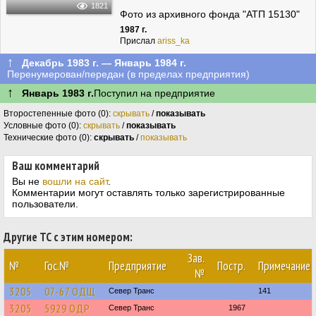
1821
Фото из архивного фонда "АТП 15130"
1987 г.
Прислал
ariss_ka
↑
Декабрь 1983 г. — Январь 1984 г.
Перенумерован/передан (в пределах предприятия)
↑
Январь 1983 г.
Поступил на предприятие
Второстепенные фото (0):
скрывать
/
показывать
Условные фото (0):
скрывать
/
показывать
Технические фото (0):
скрывать
/
показывать
Ваш комментарий
Вы не
вошли на сайт
.
Комментарии могут оставлять только зарегистрированные
пользователи.
Другие ТС с этим номером:
Зав.
№
Гос.№
Предприятие
Постр.
Примечание
№
3205
07-67 ОДЩ
Север Транс
141
3205
5929 ОДР
Север Транс
1967