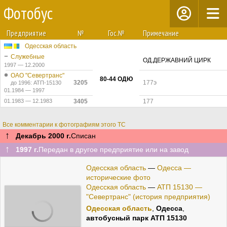
Фотобус
Предприятие
№
Гос.№
Примечание
Одесская область
Служебные
ОД.ДЕРЖАВНИЙ ЦИРК
1997 — 12.2000
ОАО "Севертранс"
80-44 ОДЮ
3205
177э
до 1996: АТП-15130
01.1984 — 1997
01.1983 — 12.1983
3405
177
Все комментарии к фотографиям этого ТС
↑
Декабрь 2000 г.
Списан
↑
1997 г.
Передан в другое предприятие или на завод
Одесская область
—
Одесса —
исторические фото
Одесская область
—
АТП 15130 —
"Севертранс" (история предприятия)
Одесская область
,
Одесса
,
автобусный парк АТП 15130