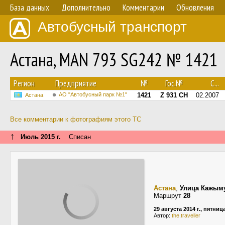
База данных
Дополнительно
Комментарии
Обновления
Автобусный транспорт
Астана, MAN 793 SG242 № 1421
Регион
Предприятие
№
Гос.№
С...
АО "Автобусный парк №1"
1421
Z 931 CH
02.2007
Астана
Все комментарии к фотографиям этого ТС
↑
Июль 2015 г.
Списан
Астана
,
Улица Кажым
Маршрут
28
29 августа 2014 г., пятниц
Автор:
the.traveller