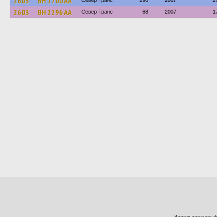
2603
BH 1700 AA
Север Транс
290
2007
2
2603
BH 2296 AA
Север Транс
68
2007
1