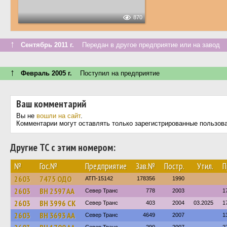
870
↑
Сентябрь 2011 г.
Передан в другое предприятие или на завод
↑
Февраль 2005 г.
Поступил на предприятие
Ваш комментарий
Вы не
вошли на сайт
.
Комментарии могут оставлять только зарегистрированные пользов
Другие ТС с этим номером:
№
Гос.№
Предприятие
Зав.№
Постр.
Утил.
П
2603
7475 ОДО
АТП-15142
178356
1990
2603
BH 2597 AA
Север Транс
778
2003
1
2603
BH 3996 CK
Север Транс
403
2004
03.2025
1
2603
BH 3693 AA
Север Транс
4649
2007
1