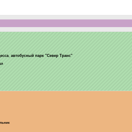
есса
,
автобусный парк "Север Транс"
ца
ельник