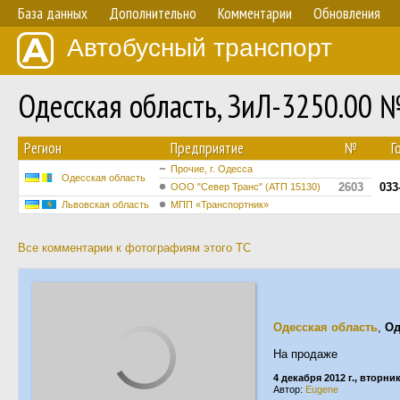
База данных
Дополнительно
Комментарии
Обновления
Автобусный транспорт
Одесская область, ЗиЛ-3250.00 
Регион
Предприятие
№
Г
Прочие, г. Одесса
Одесская область
2603
033
ООО "Север Транс" (АТП 15130)
Львовская область
МПП «Транспортник»
Все комментарии к фотографиям этого ТС
Одесская область
,
Од
На продаже
4 декабря 2012 г., вторни
Автор:
Eugene