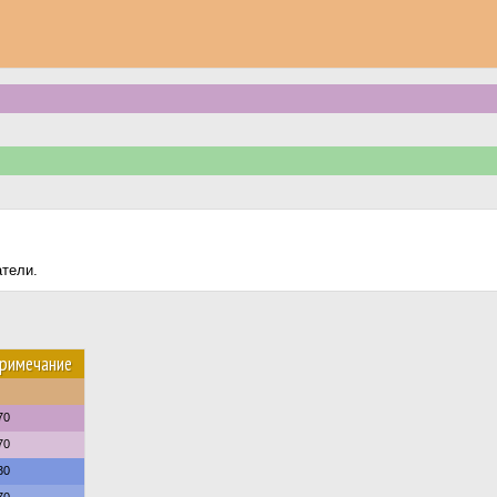
атели.
римечание
70
70
30