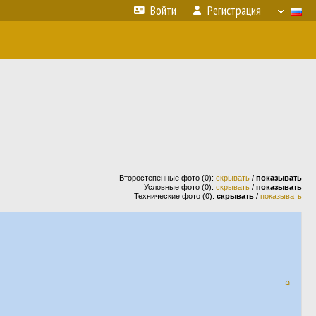
Войти
Регистрация
Второстепенные фото (0):
скрывать
/
показывать
Условные фото (0):
скрывать
/
показывать
Технические фото (0):
скрывать
/
показывать
¤