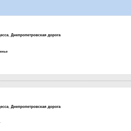
есса
,
Днепропетровская дорога
сенье
есса
,
Днепропетровская дорога
г