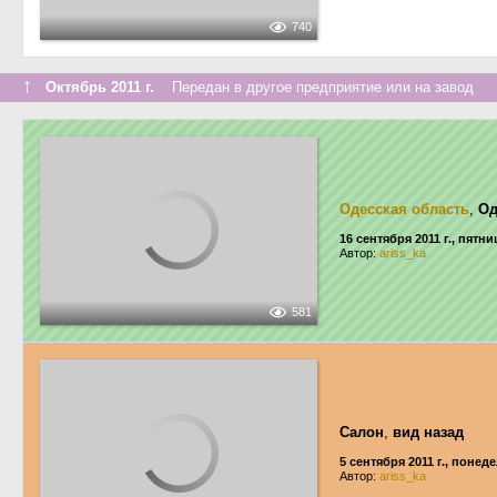
740
↑
Октябрь 2011 г.
Передан в другое предприятие или на завод
Одесская область
,
Од
16 сентября 2011 г., пятни
Автор:
ariss_ka
581
Салон
,
вид назад
5 сентября 2011 г., понед
Автор:
ariss_ka