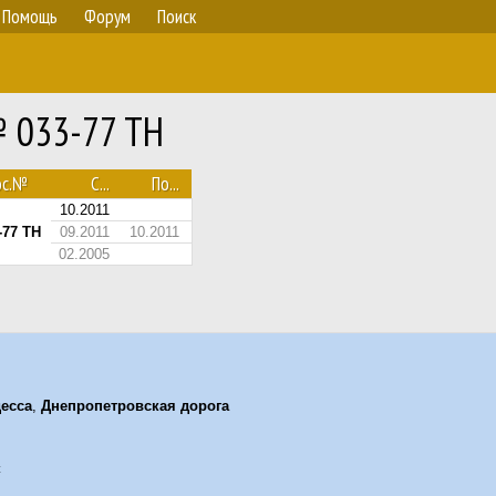
Помощь
Форум
Поиск
№ 033-77 ТН
ос.№
С...
По...
10.2011
-77 ТН
09.2011
10.2011
02.2005
есса
,
Днепропетровская дорога
к