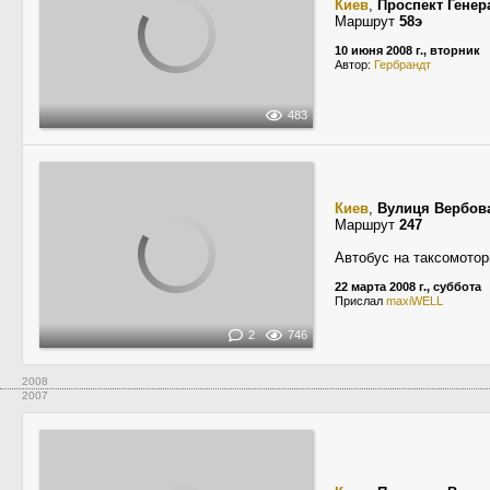
Киев
,
Проспект Генер
Маршрут
58э
10 июня 2008 г., вторник
Автор:
Гербрандт
483
Киев
,
Вулиця Вербов
Маршрут
247
Автобус на таксомотор
22 марта 2008 г., суббота
Прислал
maxiWELL
2
746
2008
2007