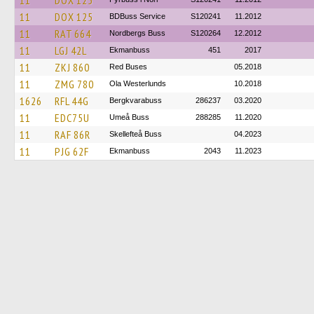
11
DOX 125
11
DOX 125
BDBuss Service
S120241
11.2012
11
RAT 664
Nordbergs Buss
S120264
12.2012
11
LGJ 42L
Ekmanbuss
451
2017
11
ZKJ 860
Red Buses
05.2018
11
ZMG 780
Ola Westerlunds
10.2018
1626
RFL 44G
Bergkvarabuss
286237
03.2020
11
EDC75U
Umeå Buss
288285
11.2020
11
RAF 86R
Skellefteå Buss
04.2023
11
PJG 62F
Ekmanbuss
2043
11.2023