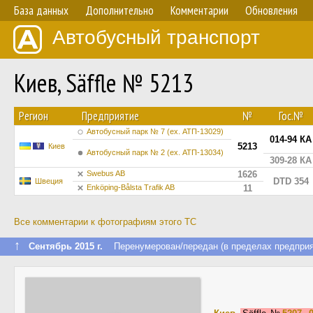
База данных
Дополнительно
Комментарии
Обновления
Автобусный транспорт
Киев, Säffle № 5213
Регион
Предприятие
№
Гос.№
Автобусный парк № 7 (ех. АТП-13029)
014-94 КА
5213
Киев
Автобусный парк № 2 (ех. АТП-13034)
309-28 КА
Swebus AB
1626
DTD 354
Швеция
Enköping-Bålsta Trafik AB
11
Все комментарии к фотографиям этого ТС
↑
Сентябрь 2015 г.
Перенумерован/передан (в пределах предприя