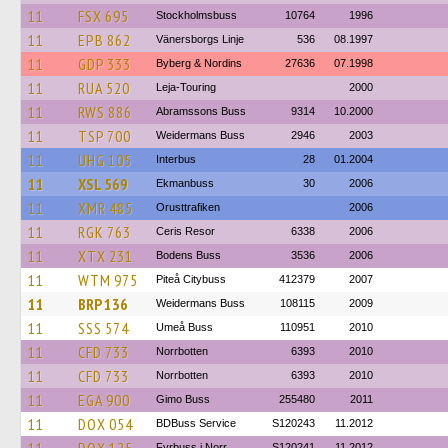
11
FSX 695
Stockholmsbuss
10764
1996
11
EPB 862
Vänersborgs Linje
536
08.1997
11
GDP 333
Byberg & Nordins
27636
07.1998
11
RUA 520
Leja-Touring
2000
11
RWS 886
Abramssons Buss
9314
10.2000
11
TSP 700
Weidermans Buss
2946
2003
11
UHG 105
Interbus
28
01.2004
11
XSL 569
Ekmanbuss
30
2006
11
XMR 485
Orusttrafiken
2006
11
RGK 763
Ceris Resor
6338
2006
11
XTX 231
Bodens Buss
3536
2006
11
WTM 975
Piteå Citybuss
412379
2007
11
BRP 136
Weidermans Buss
108115
2009
11
SSS 574
Umeå Buss
110951
2010
11
CFD 733
Norrbotten
6393
2010
11
CFD 733
Norrbotten
6393
2010
11
EGA 900
Gimo Buss
255480
2011
11
DOX 054
BDBuss Service
S120243
11.2012
Fyrbuss i Norr
S120241
11.2012