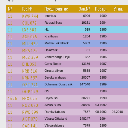
№
Гос.№
Предприятие
Зав.№
Постр.
Утил.
11
KWR 744
Interbus
6996
1980
11
GUL 072
Rystad Buss
19151
1984
11
LXS 682
HL
519
1985
11
AGF 075
Kraftbuss
1264
1985
11
MLD 429
Motala Lokaltrafik
5963
1986
11
MPA 126
Dalatrafik
81
1986
11
MCZ 359
Vänersborgs Linje
1332
1986
11
EHL 053
Ceris Resor
13186
1987
11
NRB 516
Orusttrafiken
5838
1987
11
NRN 597
Bergkvarabuss
20307
1988
11
OZT 221
Bohmans Busstrafik
147540
1989
11
OOP 129
GS
1989
1626
FNX 023
Linjebuss
30271
1990
11
POZ 020
Alviks Buss
30885
03.1992
11
PWE 899
Ramkvillabuss
7587
08.1992
04.2010
11
AKT 070
Västra Götaland
148247
1994
11
GAE 141
Vårgårdabuss
7879
1995