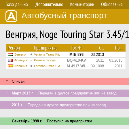
База данных
Дополнительно
Комментарии
Обновления
Автобусный транспорт
Венгрия, Noge Touring Star 3.45
Регион
Предприятие
Гос.№
С...
По...
MIE-876
03.2013
Венгрия
Ventona Trans Kft.
BQ-410-KV
2011
03.2013
Франция
Разные города
M 4917 WL
09.1998
2011
Испания
Esteban Rivas S.A.
↑
Списан
↑
Март 2013 г.
Передан в другое предприятие или на завод
↑
2011 г.
Передан в другое предприятие или на завод
↑
Сентябрь 1998 г.
Поступил на предприятие