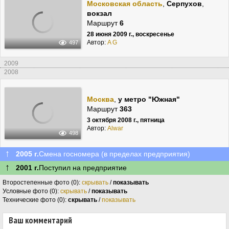
Московская область
,
Серпухов
,
вокзал
Маршрут
6
28 июня 2009 г., воскресенье
Автор:
A G
497
2009
2008
Москва
,
у метро "Южная"
Маршрут
363
3 октября 2008 г., пятница
Автор:
Alwar
498
↑
2005 г.
Смена госномера (в пределах предприятия)
↑
2001 г.
Поступил на предприятие
Второстепенные фото (0):
скрывать
/
показывать
Условные фото (0):
скрывать
/
показывать
Технические фото (0):
скрывать
/
показывать
Ваш комментарий