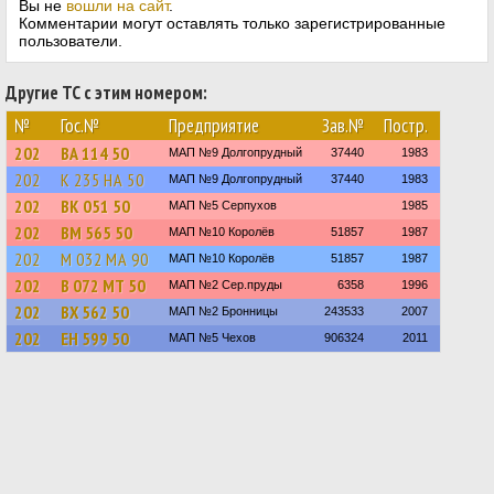
Вы не
вошли на сайт
.
Комментарии могут оставлять только зарегистрированные
пользователи.
Другие ТС с этим номером:
№
Гос.№
Предприятие
Зав.№
Постр.
202
ВА 114 50
МАП №9 Долгопрудный
37440
1983
202
К 235 НА 50
МАП №9 Долгопрудный
37440
1983
202
ВК 051 50
МАП №5 Серпухов
1985
202
ВМ 565 50
МАП №10 Королёв
51857
1987
202
М 032 МА 90
МАП №10 Королёв
51857
1987
202
В 072 МТ 50
МАП №2 Сер.пруды
6358
1996
202
ВХ 562 50
МАП №2 Бронницы
243533
2007
202
ЕН 599 50
МАП №5 Чехов
906324
2011