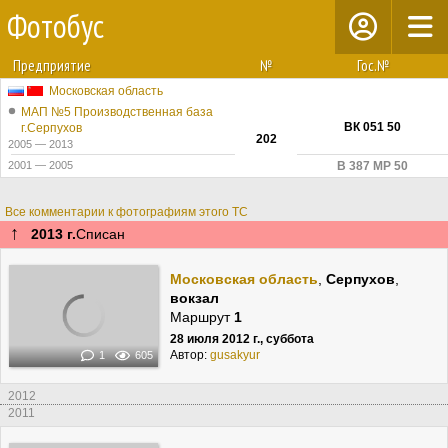
Фотобус
Предприятие
№
Гос.№
Московская область
МАП №5 Производственная база
ВК 051 50
г.Серпухов
202
2005 — 2013
2001 — 2005
В 387 МР 50
Все комментарии к фотографиям этого ТС
↑
2013 г.
Списан
Московская область
,
Серпухов
,
вокзал
Маршрут
1
28 июля 2012 г., суббота
Автор:
gusakyur
1
605
2012
2011