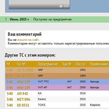
628
↑
Июнь 2015 г.
Поступил на предприятие
Ваш комментарий
Вы не
вошли на сайт
.
Комментарии могут оставлять только зарегистрированные пользов
Другие ТС с этим номером:
№
Гос.№
Предприятие
Зав.№
Постр.
Примечание
340
16-22 ЛИВ
VAP
1961
340
63-46 ЛИЛ
VAP
1969
340
HHU 209
VVT TP2
447
2000
Аренда
340
HHU 209
VVT AP
447
2000
Аренда
340
JJO 942
KA
2016
340
MZT 096
Kautra
2024
340
ED 0551
TOKS
2025
Klaipėda