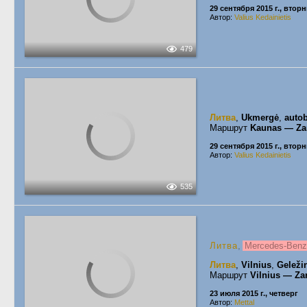
29 сентября 2015 г., втор
Автор:
Valius Kedainietis
479
Литва
,
Ukmergė
,
autob
Маршрут
Kaunas — Za
29 сентября 2015 г., втор
Автор:
Valius Kedainietis
535
Литва
,
Mercedes-Ben
Литва
,
Vilnius
,
Geležin
Маршрут
Vilnius — Za
23 июля 2015 г., четверг
Автор:
Mettal