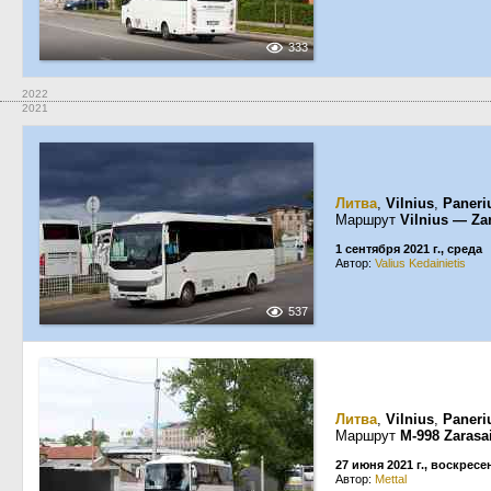
333
2022
2021
Литва
,
Vilnius
,
Paneri
Маршрут
Vilnius — Za
1 сентября 2021 г., среда
Автор:
Valius Kedainietis
537
Литва
,
Vilnius
,
Paneri
Маршрут
M-998 Zarasa
27 июня 2021 г., воскресе
Автор:
Mettal