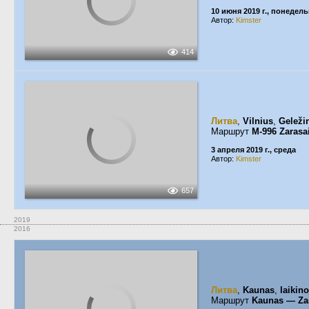
10 июня 2019 г., понедел
Автор:
Kimster
414
Литва
,
Vilnius
,
Geležin
Маршрут
M-996 Zarasa
3 апреля 2019 г., среда
Автор:
Kimster
657
2019
2016
Литва
,
Kaunas
,
laikino
Маршрут
Kaunas — Za