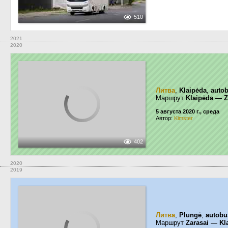
510
2021
2020
Литва
,
Klaipėda
,
autob
Маршрут
Klaipėda — Z
5 августа 2020 г., среда
Автор:
Kimster
402
2020
2019
Литва
,
Plungė
,
autobu
Маршрут
Zarasai — Kl