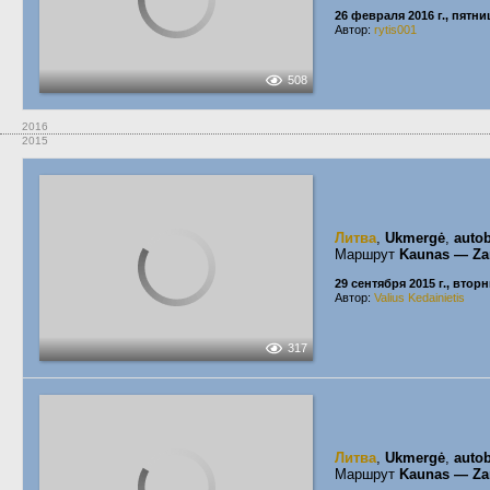
26 февраля 2016 г., пятни
Автор:
rytis001
508
2016
2015
Литва
,
Ukmergė
,
autob
Маршрут
Kaunas — Za
29 сентября 2015 г., втор
Автор:
Valius Kedainietis
317
Литва
,
Ukmergė
,
autob
Маршрут
Kaunas — Za