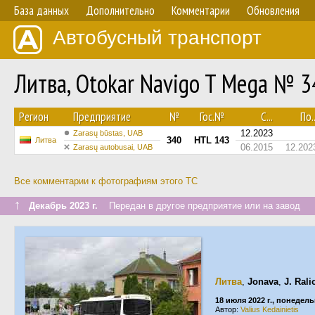
База данных
Дополнительно
Комментарии
Обновления
Автобусный транспорт
Литва, Otokar Navigo T Mega № 3
Регион
Предприятие
№
Гос.№
С...
По..
12.2023
Zarasų būstas, UAB
340
HTL 143
Литва
06.2015
12.202
Zarasų autobusai, UAB
Все комментарии к фотографиям этого ТС
↑
Декабрь 2023 г.
Передан в другое предприятие или на завод
Литва
,
Jonava
,
J. Rali
18 июля 2022 г., понедел
Автор:
Valius Kedainietis