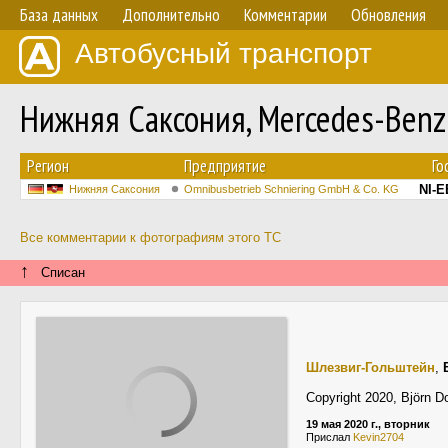
База данных
Дополнительно
Комментарии
Обновления
Автобусный транспорт
Нижняя Саксония, Mercedes-Ben
Регион
Предприятие
Го
NI-E
Нижняя Саксония
Omnibusbetrieb Schniering GmbH & Co. KG
Все комментарии к фотографиям этого ТС
↑
Списан
Шлезвиг-Гольштейн
,
Copyright 2020, Björn D
19 мая 2020 г., вторник
Прислал
Kevin2704