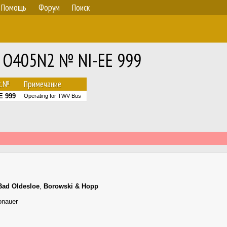
Помощь
Форум
Поиск
z O405N2 № NI-EE 999
с.№
Примечание
E 999
Operating for TWV-Bus
Bad Oldesloe
,
Borowski & Hopp
onauer