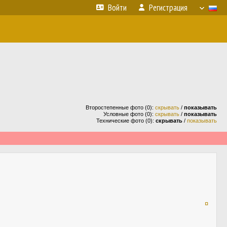
Войти
Регистрация
Второстепенные фото (0):
скрывать
/
показывать
Условные фото (0):
скрывать
/
показывать
Технические фото (0):
скрывать
/
показывать
¤