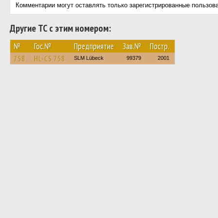
Комментарии могут оставлять только зарегистрированные пользов
Другие ТС с этим номером:
№
Гос.№
Предприятие
Зав.№
Постр.
758
HL-CS 758
SLM Lübeck
99379
2001