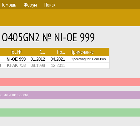
Помощь
Форум
Поиск
z O405GN2 № NI-OE 999
Гос.№
С...
По...
Примечание
NI-OE 999
01.2012
04.2021
Operating for TWV-Bus
8
KI-AK 758
08.1998
12.2011
 или на завод