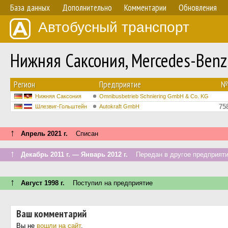
База данных
Дополнительно
Комментарии
Обновления
Автобусный транспорт
Нижняя Саксония, Mercedes-Ben
Регион
Предприятие
№
Нижняя Саксония
Omnibusbetrieb Schniering GmbH & Co. KG
75
Шлезвиг-Гольштейн
Autokraft GmbH
↑
Апрель 2021 г.
Списан
↑
Декабрь 2011 г. — Январь 2012 г.
Передан в другое предприятие
↑
Август 1998 г.
Поступил на предприятие
Ваш комментарий
Вы не
вошли на сайт
.