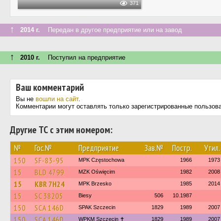
371
↑
2014 г.
Передан в другое предприятие или на завод
↑
2010 г.
Поступил на предприятие
Ваш комментарий
Вы не
вошли на сайт
.
Комментарии могут оставлять только зарегистрированные пользов
Другие ТС с этим номером:
№
Гос.№
Предприятие
Зав.№
Постр.
Утил.
150
SF-83-95
MPK Częstochowa
1966
1973
15
BLD 4799
MZK Oświęcim
1982
2008
15
KBR 7H24
MPK Brzesko
1985
2014
15
SC 38205
Biesy
506
10.1987
150
SCA 146D
SPAK Szczecin
1829
1989
2007
150
SCA 146D
WPKM Szczecin ✝
1829
1989
2007