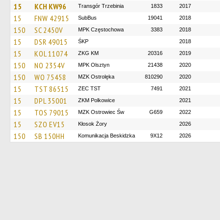
15
KCH KW96
Transgór Trzebinia
1833
2017
15
FNW 42915
SubBus
19041
2018
150
SC 2450V
MPK Częstochowa
3383
2018
15
DSR 49015
ŚKP
2018
15
KOL 11074
ZKG KM
20316
2019
150
NO 2354V
MPK Olsztyn
21438
2020
150
WO 75458
MZK Ostrolęka
810290
2020
15
TST 86515
ZEC TST
7491
2021
15
DPL 35001
ZKM Polkowice
2021
15
TOS 79015
MZK Ostrowiec Św
G659
2022
15
SZO EV15
Kłosok Żory
2026
150
SB 150HH
Komunikacja Beskidzka
9X12
2026