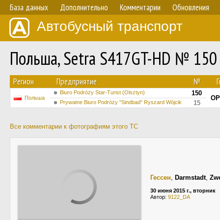
База данных
Дополнительно
Комментарии
Обновления
Автобусный транспорт
Польша, Setra S417GT-HD № 150
Регион
Предприятие
№
Г
Biuro Podróży Star-Turist (Olsztyn)
150
OP
Польша
Prywatne Biuro Podróży "Sindbad" Ryszard Wójcik
15
Все комментарии к фотографиям этого ТС
Гессен
,
Darmstadt
,
Zwe
30 июня 2015 г., вторник
Автор:
9122_DA