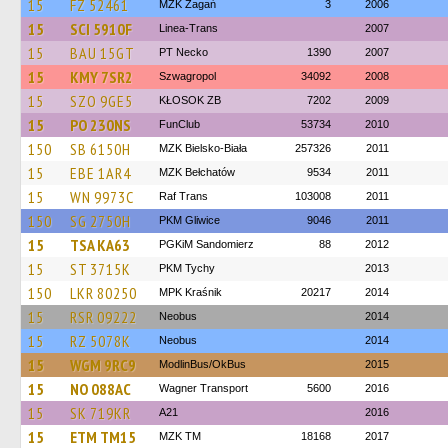
15
FZ 52461
MZK Żagań
3
2006
15
SCI 5910F
Linea-Trans
2007
15
BAU 15GT
PT Necko
1390
2007
15
KMY 7SR2
Szwagropol
34092
2008
15
SZO 9GE5
KŁOSOK ZB
7202
2009
15
PO 230NS
FunClub
53734
2010
150
SB 6150H
MZK Bielsko-Biała
257326
2011
15
EBE 1AR4
MZK Bełchatów
9534
2011
15
WN 9973C
Raf Trans
103008
2011
150
SG 2750H
PKM Gliwice
9046
2011
15
TSA KA63
PGKiM Sandomierz
88
2012
15
ST 3715K
PKM Tychy
2013
150
LKR 80250
MPK Kraśnik
20217
2014
15
RSR 09222
Neobus
2014
15
RZ 5078K
Neobus
2014
15
WGM 9RC9
ModlinBus/OkBus
2015
15
NO 088AC
Wagner Transport
5600
2016
15
SK 719KR
A21
2016
15
ETM TM15
MZK TM
18168
2017