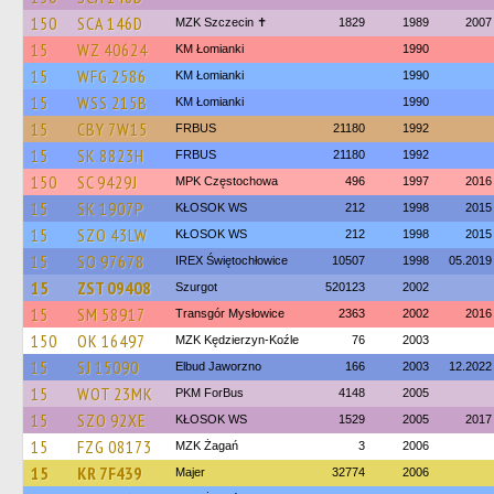
150
SCA 146D
MZK Szczecin ✝
1829
1989
2007
15
WZ 40624
KM Łomianki
1990
15
WFG 2586
KM Łomianki
1990
15
WSS 215B
KM Łomianki
1990
15
CBY 7W15
FRBUS
21180
1992
15
SK 8823H
FRBUS
21180
1992
150
SC 9429J
MPK Częstochowa
496
1997
2016
15
SK 1907P
KŁOSOK WS
212
1998
2015
15
SZO 43LW
KŁOSOK WS
212
1998
2015
15
SO 97678
IREX Świętochłowice
10507
1998
05.2019
15
ZST 09408
Szurgot
520123
2002
15
SM 58917
Transgór Mysłowice
2363
2002
2016
150
OK 16497
MZK Kędzierzyn-Koźle
76
2003
15
SJ 15090
Elbud Jaworzno
166
2003
12.2022
15
WOT 23MK
PKM ForBus
4148
2005
15
SZO 92XE
KŁOSOK WS
1529
2005
2017
15
FZG 08173
MZK Żagań
3
2006
15
KR 7F439
Majer
32774
2006